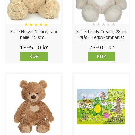
★
★
★
★
★
★
★
★
★
★
Nalle Holger Senior, stor
Nalle Teddy Cream, 28cm
nalle, 150cm -
(grå) - Teddykompaniet
Teddykompaniet
1895.00 kr
239.00 kr
KÖP
KÖP