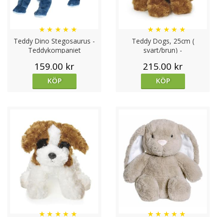
★
★
★
★
★
★
★
★
★
★
Teddy Dino Stegosaurus -
Teddy Dogs, 25cm (
Teddykompaniet
svart/brun) -
Teddykompaniet
159.00 kr
215.00 kr
KÖP
KÖP
★
★
★
★
★
★
★
★
★
★