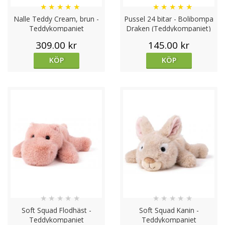
★
★
★
★
★
★
★
★
★
★
Nalle Teddy Cream, brun -
Pussel 24 bitar - Bolibompa
Teddykompaniet
Draken (Teddykompaniet)
309.00 kr
145.00 kr
KÖP
KÖP
★
★
★
★
★
★
★
★
★
★
Soft Squad Flodhäst -
Soft Squad Kanin -
Teddykompaniet
Teddykompaniet