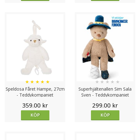
★
★
★
★
★
★
★
★
★
★
Speldosa Fåret Hampe, 27cm
Superhjältenallen Sim Sala
- Teddykompaniet
Sven - Teddykompaniet
359.00 kr
299.00 kr
KÖP
KÖP