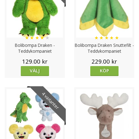
Tidlös skandinavisk design
Med inspiration från Båstad och nordisk enkelhet
kombinerar varje nalle stilrena detaljer med värme och
mjukhet. Kollektionen erbjuder allt från modern stickad
känsla till klassiska plyschmodeller
Mångsidigt sortiment för alla åldrar
★
★
★
★
★
★
★
★
★
★
Kollektionen rymmer allt från charmiga bebis‑vänliga
Bolibompa Draken -
Bolibompa Draken Snuttefilt -
snuttefiltar (snuttisar), mini‑nallar och skallrande
Teddykompaniet
Teddykompaniet
gosedjur till större plysch‑favoriter – alla med noggrant
129.00 kr
229.00 kr
tilltänkta detaljer som gör dem mysiga och trygga
VÄLJ
KÖP
Nalleriet
.
Varför de älskas av barn och vuxna:
4 varianter
Leva‑med‑vän‑känsla
– “Bolibompa‑draken”,
“Diinglisar‑filtar”, “Beanies Enhörning” och andra
karaktärer blir snabbt favoriter
Presentinvestering
– perfekta dop‑ eller
födelsedagspresenter som kan följa med genom
barnets tidiga år och bibehålla både kvalitet och
känslomässigt värde.