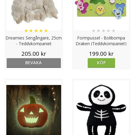
★
★
★
★
★
★
★
★
★
★
Dreamies Sengångare, 25cm
Formpussel - Bolibompa
- Teddykompaniet
Draken (Teddykompaniet)
205.00 kr
199.00 kr
BEVAKA
KÖP