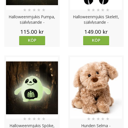
★
★
★
★
★
★
★
★
★
★
Halloweenmjukis Pumpa,
Halloweenmjukis Skelett,
självlysande -
självlysande -
Teddykompaniet
Teddykompaniet
115.00 kr
149.00 kr
KÖP
KÖP
★
★
★
★
★
★
★
★
★
★
Halloweenmjukis Spöke,
Hunden Selma -