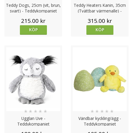
Teddy Dogs, 25cm (vit, brun,
Teddy Heaters Kanin, 35cm
svart) - Teddykompaniet
(Tvättbar värmenalle) -
Teddykompaniet
215.00 kr
315.00 kr
KÖP
KÖP
★
★
★
★
★
★
★
★
★
★
Ugglan Uve -
Vändbar kyckling/ägg -
Teddykompaniet
Teddykompaniet