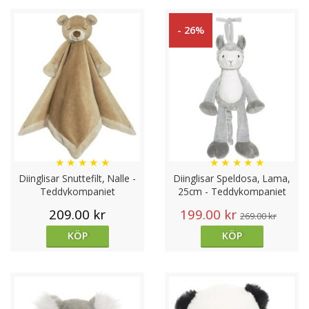
- 26%
★
★
★
★
★
★
★
★
★
★
Diinglisar Snuttefilt, Nalle -
Diinglisar Speldosa, Lama,
Teddykompaniet
25cm - Teddykompaniet
209.00 kr
199.00 kr
269.00 kr
KÖP
KÖP