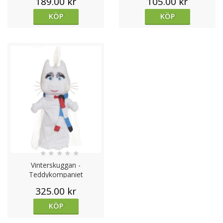
189.00 kr
105.00 kr
KÖP
KÖP
★
★
★
★
★
Vinterskuggan -
Teddykompaniet
325.00 kr
KÖP