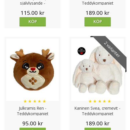
självlysande -
Teddykompaniet
Teddykompaniet
115.00 kr
189.00 kr
KÖP
KÖP
2 varianter
★
★
★
★
★
★
★
★
★
★
Julkramis Ren -
Kaninen Svea, cremevit -
Teddykompaniet
Teddykompaniet
95.00 kr
189.00 kr