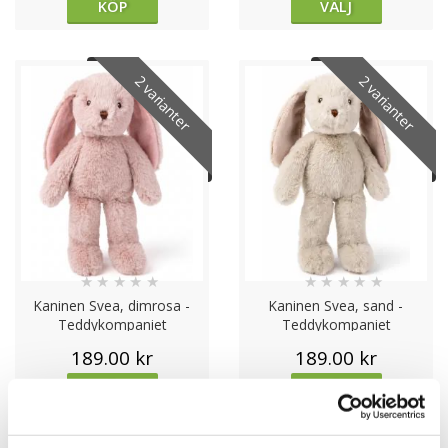
KÖP
VÄLJ
2 varianter
2 varianter
★
★
★
★
★
★
★
★
★
★
Kaninen Svea, dimrosa -
Kaninen Svea, sand -
Teddykompaniet
Teddykompaniet
189.00 kr
189.00 kr
VÄLJ
VÄLJ