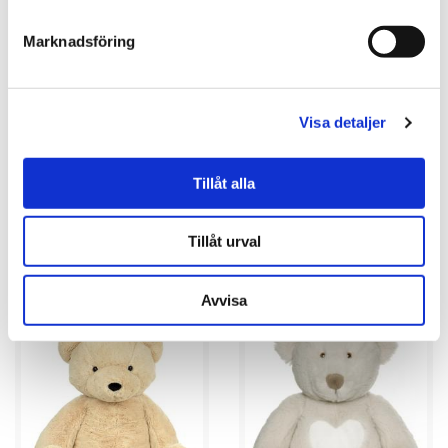
Marknadsföring
Visa detaljer
★
★
★
★
★
★
★
★
★
★
Min Första Nalle -
Nalle Holger Junior, 100cm -
Tillåt alla
Teddykompaniet
Teddykompaniet
169.00 kr
849.00 kr
Tillåt urval
KÖP
KÖP
Avvisa