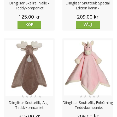
Diinglisar Skallra, Nalle -
Diinglisar Snuttefilt Special
både lek och kärlek
.
Teddykompaniet
Edition kanin -
Hos oss får du:
Teddykompaniet
125.00 kr
209.00 kr
✅
Äkta produkter direkt från Teddykompaniet
–
alltid med fokus på säkerhet och hög kvalitet.
KÖP
VÄLJ
✅
Stort utbud
– från små bebisvänliga snuttisar till
stora klassiska plyschnallar.
✅
Snabb och trygg leverans
– vi skickar direkt från
vårt lager i Sverige.
✅
Personlig service
– vi hjälper dig gärna hitta rätt
nalle för dop, födelsedag eller som en livslång vän.
✅
Presenter som berör
– en Teddykompaniet-nalle
från Nalleriet är en gåva som både barn och föräldrar
uppskattar och minns.
Att handla hos Nalleriet innebär att du väljer en butik
som
brinner för nallar
och som vet hur viktigt det är
att ge något som både är
tryggt, mjukt och
★
★
★
★
★
★
★
★
★
★
hållbart
. Här hittar du den perfekta Teddykompaniet-
Diinglisar Snuttefilt, Älg -
Diinglisar Snuttefilt, Enhörning
Teddykompaniet
- Teddykompaniet
nallen – en vän för livet.
Teddykompaniets nallar
kombinerar barnsäkerhet,
315.00 kr
209.00 kr