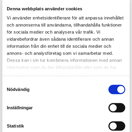
4 varianter
Denna webbplats använder cookies
Vi använder enhetsidentifierare för att anpassa innehållet
och annonserna till användarna, tillhandahålla funktioner
för sociala medier och analysera vår trafik. Vi
vidarebefordrar även sådana identifierare och annan
information från din enhet till de sociala medier och
annons- och analysföretag som vi samarbetar med.
Dessa kan i sin tur kombinera informationen med annan
★
★
★
★
★
★
★
★
★
★
information som du har tillhandahållit eller som de har
Kattkompisar -
Lammet Lisa (liggande),
samlat in när du har använt deras tjänster.
Teddykompaniet
40cm - Teddykompaniet
Samtyckesval
125.00 kr
179.00 kr
Nödvändig
VÄLJ
KÖP
Inställningar
Statistik