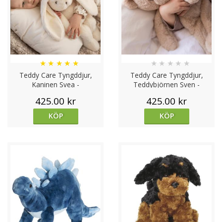
★
★
★
★
★
★
★
★
★
★
Teddy Care Tyngddjur,
Teddy Care Tyngddjur,
Kaninen Svea -
Teddybjörnen Sven -
Teddykompaniet
Teddykompaniet
425.00 kr
425.00 kr
KÖP
KÖP