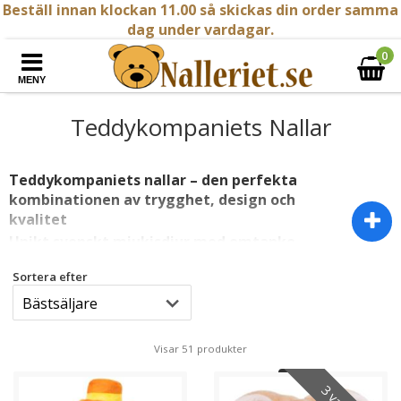
Beställ innan klockan 11.00 så skickas din order samma
dag under vardagar.
0
MENY
Teddykompaniets Nallar
Teddykompaniets nallar – den perfekta
kombinationen av trygghet, design och
kvalitet
Unikt svenskt mjukisdjur med omtanke
För 20 år sedan föddes idén till Teddykompaniet av
Sortera efter
Raili Norling. Raili som var nybliven mormor lyckades
inte hitta några nallar med det utseende och den höga
standard som hon önskade så sagt och gjort hon
börjande själv skissa på några nallar och
Visar 51 produkter
Teddykompaniet föddes. Redan från start har form,
känsla och säkerhet varit viktiga byggstenar i