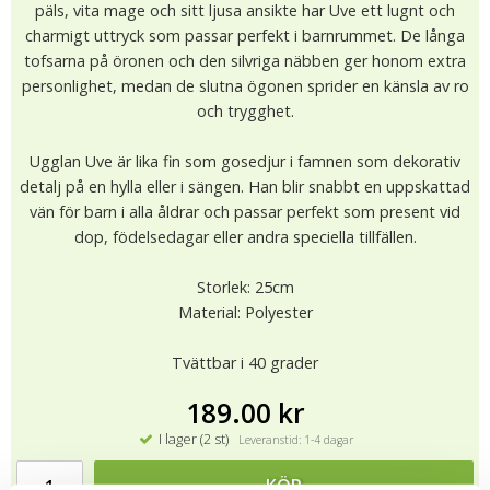
päls, vita mage och sitt ljusa ansikte har Uve ett lugnt och
charmigt uttryck som passar perfekt i barnrummet. De långa
tofsarna på öronen och den silvriga näbben ger honom extra
personlighet, medan de slutna ögonen sprider en känsla av ro
och trygghet.
Ugglan Uve är lika fin som gosedjur i famnen som dekorativ
detalj på en hylla eller i sängen. Han blir snabbt en uppskattad
vän för barn i alla åldrar och passar perfekt som present vid
dop, födelsedagar eller andra speciella tillfällen.
Storlek: 25cm
Material: Polyester
Tvättbar i 40 grader
189.00 kr
I lager (2 st)
Leveranstid: 1-4 dagar
KÖP