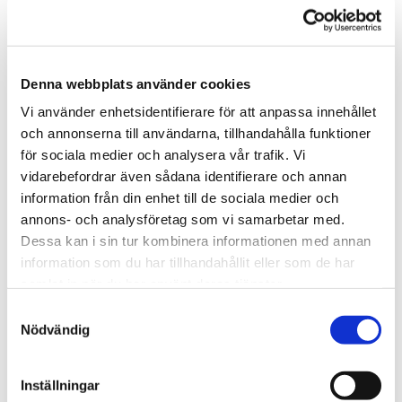
★
★
★
★
★
13790
Denna webbplats använder cookies
Alla nallar från Teddykompaniet är CE-märkta och testade i
Vi använder enhetsidentifierare för att anpassa innehållet
enlighet med EU’s regler för leksaker (EN71). Detta innebär att
och annonserna till användarna, tillhandahålla funktioner
nallen är barnsäker, alla detaljer på nallarna är därmed
för sociala medier och analysera vår trafik. Vi
dragfasta. Nallarna är eld- och flamsäkra i sitt material utan
vidarebefordrar även sådana identifierare och annan
tillsatt flamskyddsmedel. Nallarna är kemikaliefria, all infärgning
information från din enhet till de sociala medier och
är gjord av giftfria färger och plastdetaljer är gjorda av giftfri
annons- och analysföretag som vi samarbetar med.
plastmassa. Mjukisdjuren från Teddykompaniet kan tvättas i
Dessa kan i sin tur kombinera informationen med annan
maskin i 40grader (undantag speldosor)
information som du har tillhandahållit eller som de har
samlat in när du har använt deras tjänster.
Tipsa
Samtyckesval
Nödvändig
Upptäck mer
Till barnet/Till nyfödd
Inställningar
Doppresenter