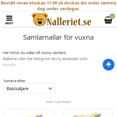
Beställ innan klockan 11.00 så skickas din order samma
dag under vardagar.
0
MENY
Samlarnallar för vuxna
Här hittar du nallar till vuxna samlare.
Nallarna i den här kategorin ska ej användas som
leksaker.
Vi rekommenderar ej att nallarna ges till barn för att
användas till lek.
Sortera efter
Köp av
samlarnallar
för vuxna erbjuder inte bara en
möjlighet att äga en del av handgjord konst, utan det
är också en investering i kulturellt och emotionellt
Visar 2 produkter
värde.
Samlarnallar
är ofta fint tillverkade med omsorg
om detaljer, vilket gör dem till attraktiva objekt för