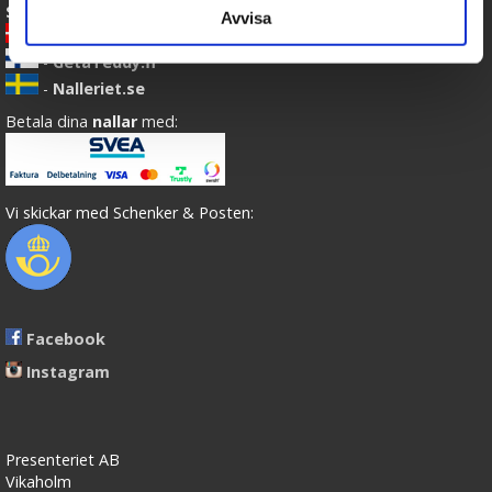
Skicka Nallar till:
Avvisa
-
GetaTeddy.dk
-
GetaTeddy.fi
-
Nalleriet.se
Betala dina
nallar
med:
Vi skickar med Schenker & Posten:
Facebook
Instagram
Presenteriet AB
Vikaholm