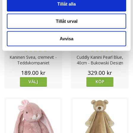
Tillåt alla
Tillåt urval
Avvisa
★
★
★
★
★
★
★
★
★
★
Kaninen Svea, cremevit -
Cuddly Kanini Pearl Blue,
Teddykompaniet
40cm - Bukowski Design
189.00 kr
329.00 kr
VÄLJ
KÖP