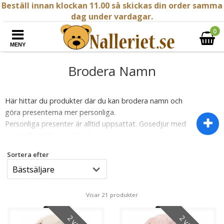
Beställ innan klockan 11.00 så skickas din order samma
dag under vardagar.
0
MENY
Brodera Namn
Här hittar du produkter där du kan brodera namn och
göra presenterna mer personliga.
Personliga presenter är alltid uppsattat. Gosedjur med
namn eller nallar med text.
Sortera efter
Brodera namn
på en snuttefilt eller gosedjur är en
personlig och meningsfull gest som ger en unik touch
till föremålet och skapar en känsla av ägande och
anknytning.
Visar 21 produkter
För barn är en snuttefilt eller gosedjur ofta en kär vän