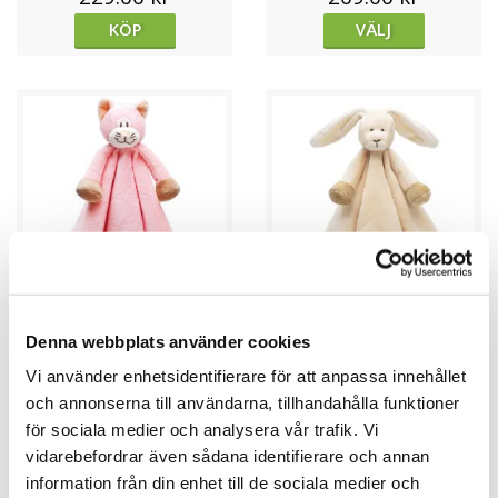
KÖP
VÄLJ
★
★
★
★
★
★
★
★
★
★
Denna webbplats använder cookies
Diinglisar Snuttefilt, Katt -
Diinglisar Snuttefilt, Kanin -
Vi använder enhetsidentifierare för att anpassa innehållet
Teddykompaniet
Teddykompaniet
och annonserna till användarna, tillhandahålla funktioner
209.00 kr
209.00 kr
för sociala medier och analysera vår trafik. Vi
KÖP
KÖP
vidarebefordrar även sådana identifierare och annan
information från din enhet till de sociala medier och