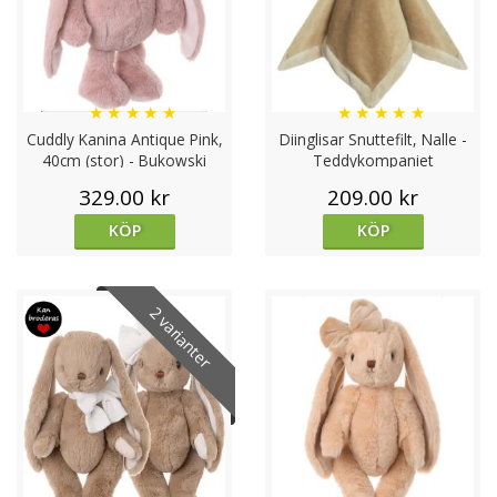
★
★
★
★
★
★
★
★
★
★
Cuddly Kanina Antique Pink,
Diinglisar Snuttefilt, Nalle -
40cm (stor) - Bukowski
Teddykompaniet
Design
329.00 kr
209.00 kr
KÖP
KÖP
2 varianter