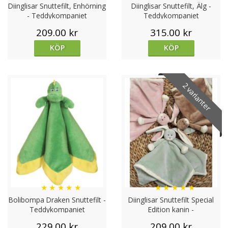
Diinglisar Snuttefilt, Enhörning
Diinglisar Snuttefilt, Älg -
- Teddykompaniet
Teddykompaniet
209.00 kr
315.00 kr
KÖP
KÖP
2 varianter
★
★
★
★
★
★
★
★
★
★
Bolibompa Draken Snuttefilt -
Diinglisar Snuttefilt Special
Teddykompaniet
Edition kanin -
Teddykompaniet
229.00 kr
209.00 kr