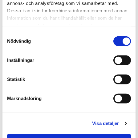
annons- och analysföretag som vi samarbetar med.
2 varianter
Dessa kan i sin tur kombinera informationen med annan
- 31%
information som du har tillhandahållit eller som de har
samlat in när du har använt deras tjänster.
Samtyckesval
Nödvändig
Inställningar
★
★
★
★
★
★
★
★
★
★
Statistik
Babblarna Snuttefilt Dadda -
Molly & Mack Snuttefilt -
Teddykompaniet
Bukowski Design
159.00 kr
249.00 kr
229.00 kr
Marknadsföring
KÖP
VÄLJ
Visa detaljer
2 varianter