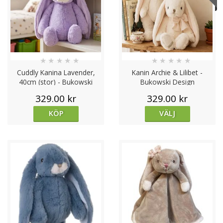
koppling till föremålet och ger en unik touch till gåvan.
Det är både praktiskt och sentimentalt och kan bli ett
värdefullt minne för både barn och föräldrar.
★
★
★
★
★
★
★
★
★
★
Cuddly Kanina Lavender,
Kanin Archie & Lilibet -
40cm (stor) - Bukowski
Bukowski Design
Design
329.00 kr
329.00 kr
KÖP
VÄLJ