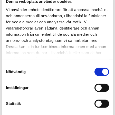
Denna webbplats använder cookies
mögel när nallen blir fuktig, dessutom underlättar de tvätten och
Vi använder enhetsidentifierare för att anpassa innehållet
minimerar allergier. Samtliga produkter är tvättbara i 30 graders
och annonserna till användarna, tillhandahålla funktioner
handtvätt och flamsäkra. Samtliga ögon är dragfasta och låsta vilket
för sociala medier och analysera vår trafik. Vi
innebär att de sitter fast ungefär som popnitar i pälsen.
vidarebefordrar även sådana identifierare och annan
information från din enhet till de sociala medier och
Tipsa
annons- och analysföretag som vi samarbetar med.
Dessa kan i sin tur kombinera informationen med annan
Upptäck mer
information som du har tillhandahållit eller som de har
Till barnet/Till nyfödd
samlat in när du har använt deras tjänster.
Bukowski Design Nallar
Samtyckesval
Doppresenter
Nödvändig
Snuttefiltar och Skallror
Brodera Namn
Inställningar
Recensioner
Statistik
Produkten har inga recensioner