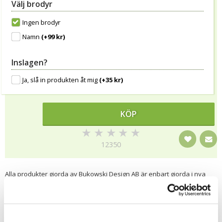
Välj brodyr
Ingen brodyr
Namn
(+99 kr)
Inslagen?
Ja, slå in produkten åt mig
(+35 kr)
KÖP
★
★
★
★
★
12350
Alla produkter gjorda av Bukowski Design AB är enbart gjorda i nya
material av högsta kvalitet.
Samtliga produkter är CE märkta enligt testmetoden EN 71-1/2.
Materialen är syntetiska ( generellt sådana material som används för
denna typ av produkter ) för att minimera bildningen av bakterier och