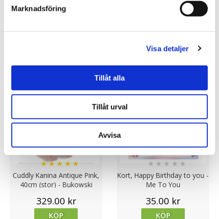
Marknadsföring
Skriv en recension
Andra köpte också
Visa detaljer
Tillåt alla
Tillåt urval
Avvisa
★
★
★
★
★
★
★
★
★
★
Cuddly Kanina Antique Pink,
Kort, Happy Birthday to you -
40cm (stor) - Bukowski
Me To You
Design
329.00 kr
35.00 kr
KÖP
KÖP