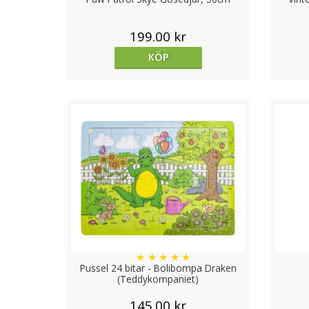
199.00 kr
KÖP
★
★
★
★
★
Pussel 24 bitar - Bolibompa Draken
(Teddykompaniet)
145.00 kr