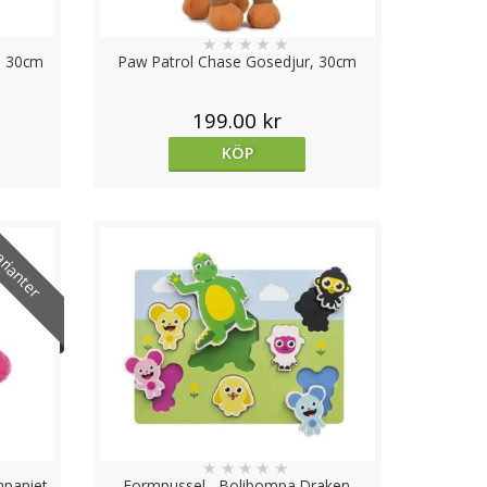
★
★
★
★
★
, 30cm
Paw Patrol Chase Gosedjur, 30cm
199.00 kr
KÖP
arianter
★
★
★
★
★
mpaniet
Formpussel - Bolibompa Draken