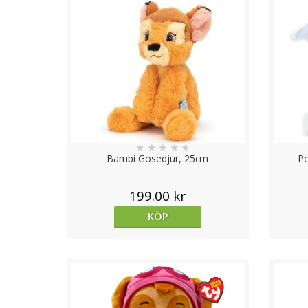
★
★
★
★
★
Bambi Gosedjur, 25cm
P
199.00 kr
KÖP