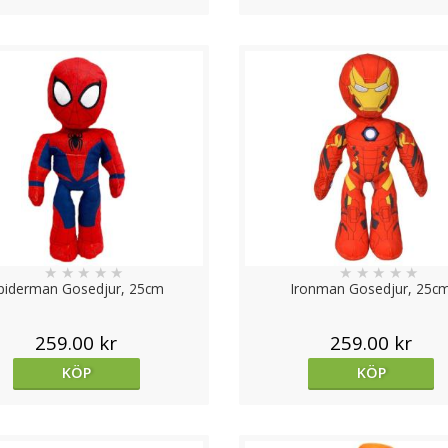
★
★
★
★
★
★
★
★
★
★
piderman Gosedjur, 25cm
Ironman Gosedjur, 25c
259.00 kr
259.00 kr
KÖP
KÖP