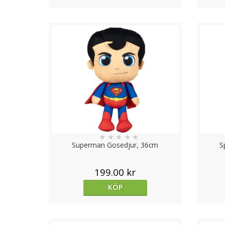
★
★
★
★
★
Superman Gosedjur, 36cm
S
199.00 kr
KÖP