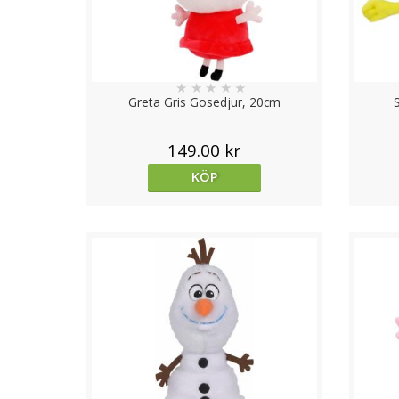
★
★
★
★
★
Greta Gris Gosedjur, 20cm
149.00 kr
KÖP