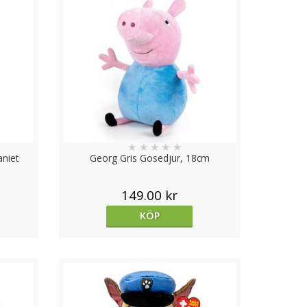
★
★
★
★
★
aniet
Georg Gris Gosedjur, 18cm
149.00 kr
KÖP