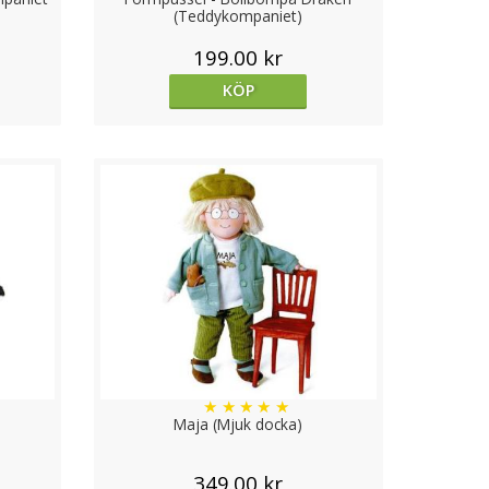
(Teddykompaniet)
199.00 kr
KÖP
★
★
★
★
★
Maja (Mjuk docka)
349.00 kr