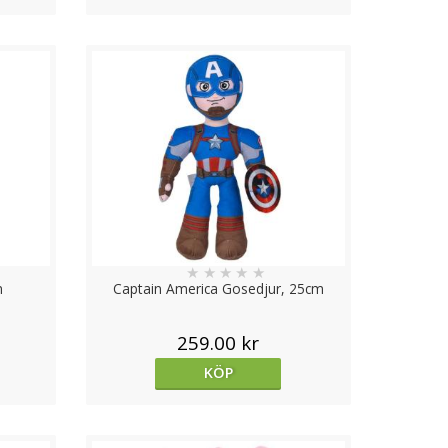
★
★
★
★
★
m
Captain America Gosedjur, 25cm
259.00 kr
KÖP