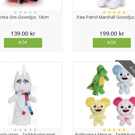
★
★
★
★
★
★
★
★
★
★
reta Gris Gosedjur, 18cm
Paw Patrol Marshall Gosedjur
139.00 kr
199.00 kr
KÖP
KÖP
4 v
★
★
★
★
★
★
★
★
★
★
erskuggan - Teddykompaniet
Bolibompa Minisar - Teddyko