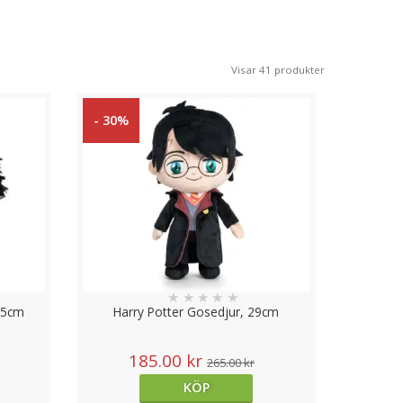
deras barn. Genom att delta i lek med
ån populära TV-program eller sagor fungera
Visar 41 produkter
r på ett roligt och engagerande sätt.
- 30%
riter eller som dekoration i hemmet. Med
ldrar.
★
★
★
★
★
25cm
Harry Potter Gosedjur, 29cm
185.00 kr
265.00 kr
KÖP