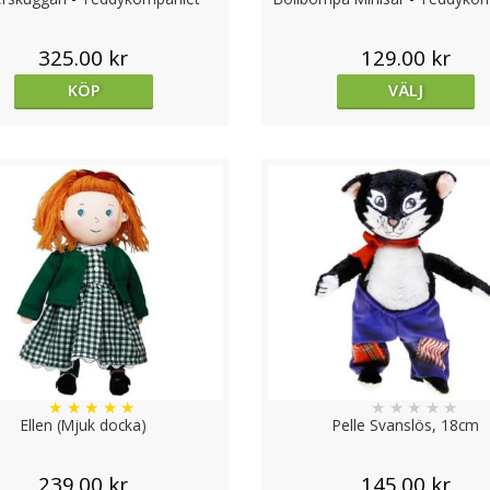
325.00 kr
129.00 kr
KÖP
VÄLJ
★
★
★
★
★
★
★
★
★
★
Ellen (Mjuk docka)
Pelle Svanslös, 18cm
239.00 kr
145.00 kr