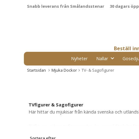
Snabb leverans från Smålandsstenar
30 dagars öp
Beställ i
Nyheter
Nallar
Gosedju
Startsidan
Mjuka Dockor
TV- & Sagofigurer
TVfigurer & Sagofigurer
Här hittar du mjukisar från kända svenska och utländska
TVfigurer och sagofigurer erbjuder en rad fördelar för
återskapa favoritscener från TV-program eller sagor 
Sortera efter