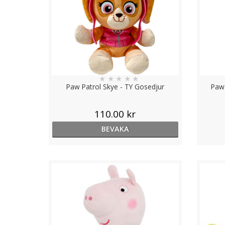
★
★
★
★
★
Paw Patrol Skye - TY Gosedjur
Paw 
110.00 kr
BEVAKA