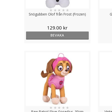
★
★
★
★
★
Snögubben Olof från Frost (Frozen)
G
129.00 kr
BEVAKA
★
★
★
★
★
Paw Patrol Skye Gosedjur, 30cm
Vint