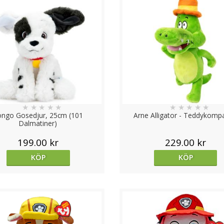
★
★
★
★
★
★
★
★
★
★
ongo Gosedjur, 25cm (101
Arne Alligator - Teddykomp
Dalmatiner)
199.00 kr
229.00 kr
KÖP
KÖP