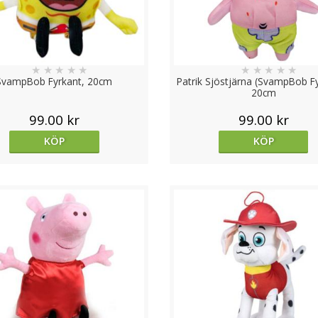
★
★
★
★
★
★
★
★
★
★
SvampBob Fyrkant, 20cm
Patrik Sjöstjärna (SvampBob Fy
20cm
99.00 kr
99.00 kr
KÖP
KÖP