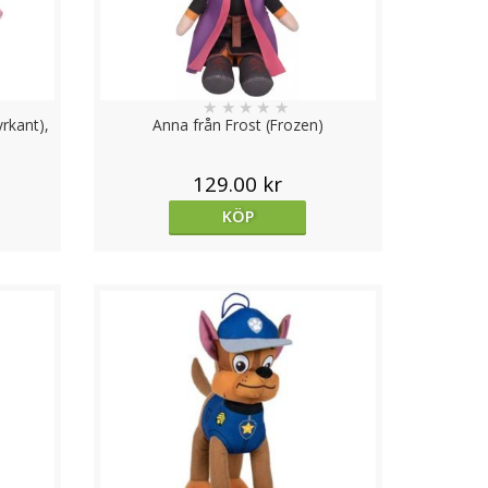
★
★
★
★
★
rkant),
Anna från Frost (Frozen)
129.00 kr
KÖP