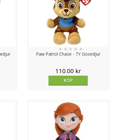
★
★
★
★
★
edjur
Paw Patrol Chase - TY Gosedjur
110.00 kr
KÖP