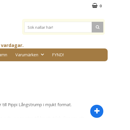
0
 vardagar.
amn
Varumärken
FYND!
r till Pippi Långstrump i mjukt format.
n och uppmuntra till kreativt lek. Genom att
skapa och kommunicera. Dessutom kan mjuka