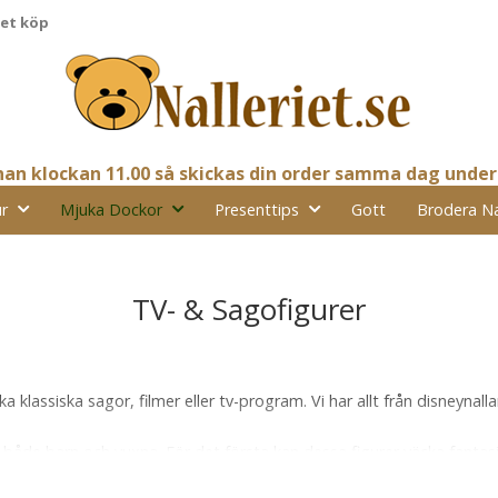
pet köp
nnan klockan 11.00 så skickas din order samma dag under
r
Mjuka Dockor
Presenttips
Gott
Brodera N
TV- & Sagofigurer
 klassiska sagor, filmer eller tv-program. Vi har allt från disneynalla
 både barn och vuxna. För det första kan dessa figurer väcka fantasi
kan barn utforska olika berättelser och utveckla sin förmåga att 