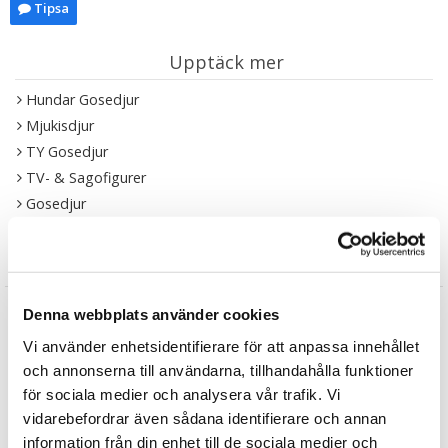
Tipsa
Upptäck mer
Hundar Gosedjur
Mjukisdjur
TY Gosedjur
TV- & Sagofigurer
Gosedjur
Recensioner
Produkten har inga recensioner
Denna webbplats använder cookies
Skriv en recension
Vi använder enhetsidentifierare för att anpassa innehållet
och annonserna till användarna, tillhandahålla funktioner
Liknande produkter
för sociala medier och analysera vår trafik. Vi
vidarebefordrar även sådana identifierare och annan
information från din enhet till de sociala medier och