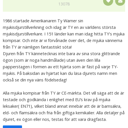
13078
1986 startade Amerikanaren Ty Warner sin
mjukisdjurstillverkning och idag är TY en av världens största
mjukisdjurstillverkare. I 151 länder kan man idag hitta TY's mjuka
kompisar. Och inte är vi förvånade över det, de mjuka vännerna
från TY är nämligen fantastiskt söta!
Djuren från TY kännetecknas inte bara av sina stora glittrande
ögon (som är noga handmålade) utan även den lilla
papperstagen i formen av ett hjärta som är fäst på varje TY-
mjukis. På baksidan av hjärtat kan du läsa djurets namn men
också se din nya väns födelsedag!
Alla mjuka kompisar från TY är CE-märkta. Det vill säga att de är
testade och godkända i enlighet med EU’s krav på mjuka
leksaker( EN71), vilket bland annat innebär att de är barnsäkra,
eld- och flamsäkra och fria från giftiga kemikalier. Alla detaljer på
djuret, ex ögon eller nos, testas för att vara dragfasta.