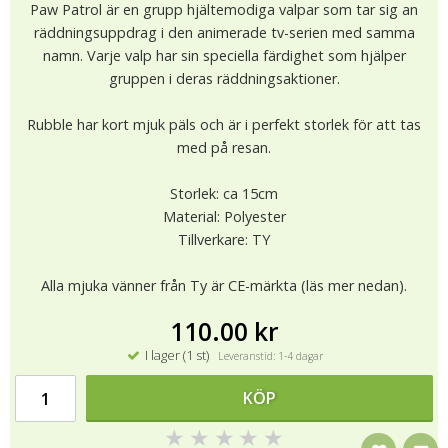
Paw Patrol är en grupp hjältemodiga valpar som tar sig an
räddningsuppdrag i den animerade tv-serien med samma
namn. Varje valp har sin speciella färdighet som hjälper
gruppen i deras räddningsaktioner.
Rubble har kort mjuk päls och är i perfekt storlek för att tas
med på resan.
Storlek: ca 15cm
Material: Polyester
Tillverkare: TY
Alla mjuka vänner från Ty är CE-märkta (läs mer nedan).
110.00 kr
I lager (1 st)
Leveranstid: 1-4 dagar
KÖP
★
★
★
★
★