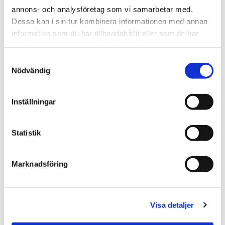
annons- och analysföretag som vi samarbetar med.
Dessa kan i sin tur kombinera informationen med annan
information som du har tillhandahållit eller som de har
samlat in när du har använt deras tjänster.
Samtyckesval
Nödvändig
Inställningar
★
★
★
★
★
★
★
★
★
★
Paw Patrol Marshall - TY
Paw Patrol Skye - TY
Gosedjur
Gosedjur
Statistik
110.00 kr
110.00 kr
KÖP
BEVAKA
Marknadsföring
Visa detaljer