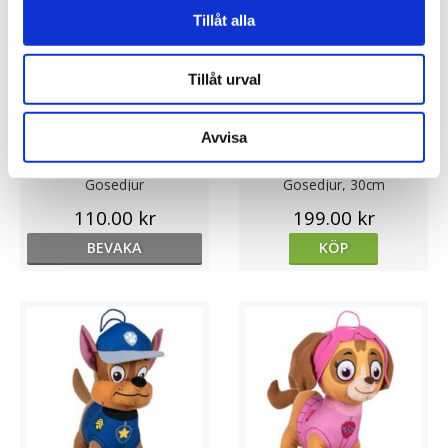
Tillåt alla
Tillåt urval
Avvisa
★
★
★
★
★
★
★
★
★
★
Paw Patrol Rocky - TY
Paw Patrol Marshall
Gosedjur
Gosedjur, 30cm
110.00 kr
199.00 kr
BEVAKA
KÖP