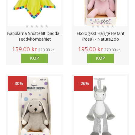
★
★
★
★
★
★
★
★
★
★
Babblarna Snuttefilt Dadda -
Ekologiskt Hänge Elefant
Teddykompaniet
(rosa) - NatureZoo
159.00 kr
195.00 kr
229.00 kr
279.00 kr
KÖP
KÖP
- 30%
- 26%