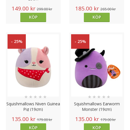
149.00 kr
185.00 kr
299.00 kr
265.00 kr
KÖP
KÖP
- 25%
- 25%
★
★
★
★
★
★
★
★
★
★
Squishmallows Niven Guinea
Squishmallows Earworm
Pig (19cm)
Monster (19cm)
135.00 kr
135.00 kr
179.00 kr
179.00 kr
KÖP
KÖP