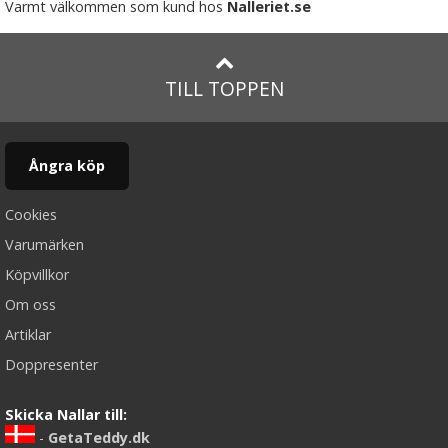
Varmt välkommen som kund hos
Nalleriet.se
TILL TOPPEN
Ångra köp
Cookies
Varumärken
Köpvillkor
Om oss
Artiklar
Doppresenter
Skicka Nallar till:
-
GetaTeddy.dk