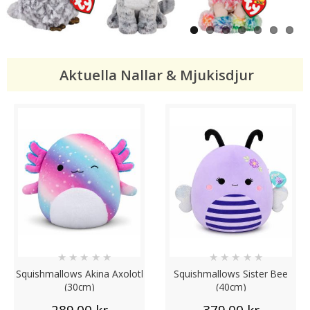
Previous
Next
Aktuella Nallar & Mjukisdjur
★
★
★
★
★
★
★
★
★
★
Squishmallows Akina Axolotl
Squishmallows Sister Bee
(30cm)
(40cm)
289.00 kr
379.00 kr