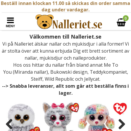
Beställ innan klockan 11.00 så skickas din order samma
dag under vardagar.
0
MENY
Välkommen till Nalleriet.se
Vi på Nalleriet älskar nallar och mjukisdjur i alla former! Vi
är stolta över att kunna erbjuda Dig ett brett sortiment av
nallar, mjukisdjur och nalleprodukter.
Hos oss hittar du nallar från bland annat
Me To
You (Miranda nallar)
,
Bukowski design
,
Teddykompaniet
,
Steiff
,
Wild Republic
och
Jellycat
.
--> Snabba leveranser, allt som går att beställa finns i
lager.