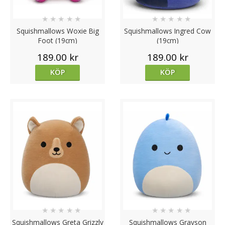
★
★
★
★
★
★
★
★
★
★
Squishmallows Woxie Big
Squishmallows Ingred Cow
Foot (19cm)
(19cm)
189.00 kr
189.00 kr
KÖP
KÖP
★
★
★
★
★
★
★
★
★
★
Squishmallows Greta Grizzly
Squishmallows Grayson