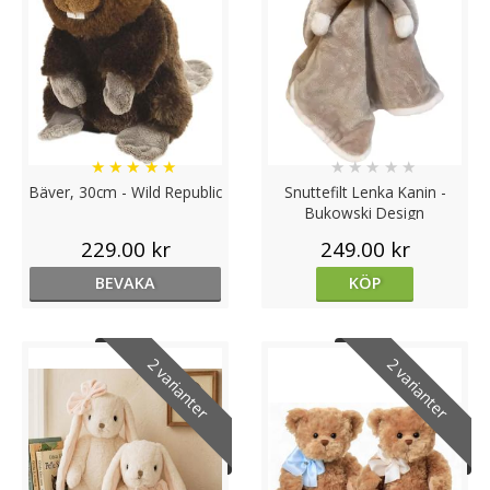
★
★
★
★
★
★
★
★
★
★
Bäver, 30cm - Wild Republic
Snuttefilt Lenka Kanin -
Bukowski Design
229.00 kr
249.00 kr
BEVAKA
KÖP
2 varianter
2 varianter