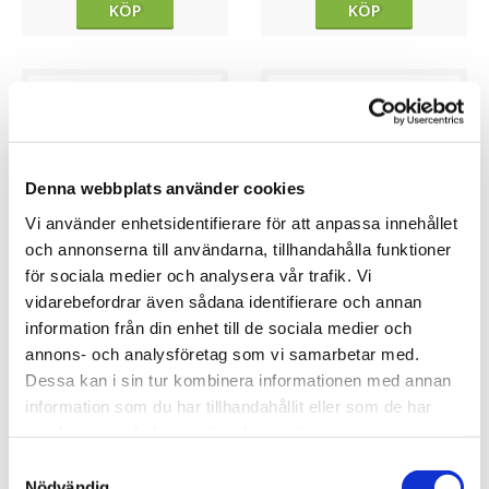
KÖP
KÖP
Denna webbplats använder cookies
Vi använder enhetsidentifierare för att anpassa innehållet
och annonserna till användarna, tillhandahålla funktioner
för sociala medier och analysera vår trafik. Vi
vidarebefordrar även sådana identifierare och annan
★
★
★
★
★
★
★
★
★
★
information från din enhet till de sociala medier och
Squishmallows Tally Grå Katt
Squishmallows Elowen
annons- och analysföretag som vi samarbetar med.
(30cm)
Enhörning (40cm)
Dessa kan i sin tur kombinera informationen med annan
289.00 kr
439.00 kr
information som du har tillhandahållit eller som de har
BOKA
KÖP
samlat in när du har använt deras tjänster.
Samtyckesval
Nödvändig