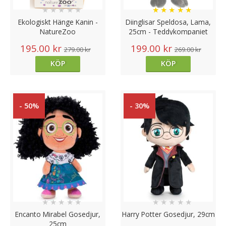
★
★
★
★
★
★
★
★
★
★
Ekologiskt Hänge Kanin -
Diinglisar Speldosa, Lama,
NatureZoo
25cm - Teddykompaniet
195.00 kr
199.00 kr
279.00 kr
269.00 kr
KÖP
KÖP
- 50%
- 30%
★
★
★
★
★
★
★
★
★
★
Encanto Mirabel Gosedjur,
Harry Potter Gosedjur, 29cm
25cm