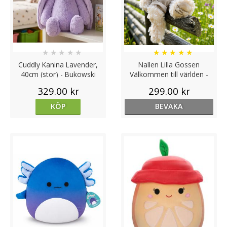
★
★
★
★
★
★
★
★
★
★
Cuddly Kanina Lavender,
Nallen Lilla Gossen
40cm (stor) - Bukowski
Välkommen till världen -
Design
Bukowski Design
329.00 kr
299.00 kr
KÖP
BEVAKA