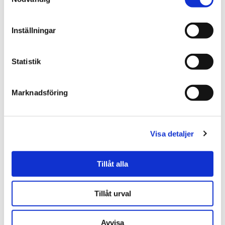
Populära nallar
Inställningar
Statistik
Marknadsföring
Visa detaljer
★
★
★
★
★
★
★
★
★
★
Nallen Lilla Gossen
Cuddly Kanina Antique Pink,
Tillåt alla
Välkommen till världen -
40cm (stor) - Bukowski
Bukowski Design
Design
299.00 kr
329.00 kr
Tillåt urval
BEVAKA
KÖP
Avvisa