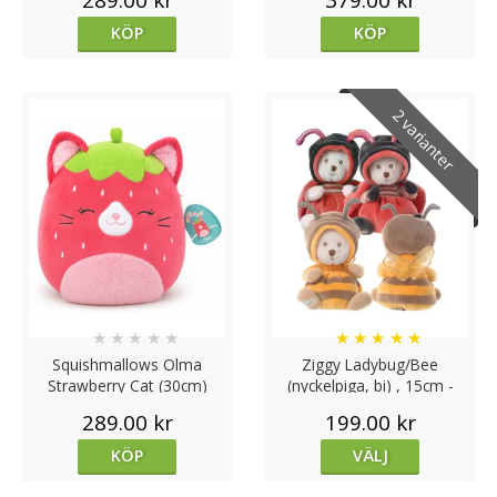
KÖP
KÖP
2 varianter
★
★
★
★
★
★
★
★
★
★
Squishmallows Olma
Ziggy Ladybug/Bee
Strawberry Cat (30cm)
(nyckelpiga, bi) , 15cm -
Bukowski Design
289.00 kr
199.00 kr
KÖP
VÄLJ