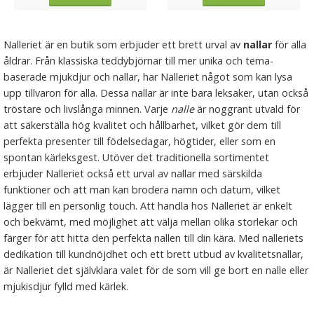
Nalleriet är en butik som erbjuder ett brett urval av
nallar
för alla
åldrar. Från klassiska teddybjörnar till mer unika och tema-
baserade mjukdjur och nallar, har Nalleriet något som kan lysa
upp tillvaron för alla. Dessa nallar är inte bara leksaker, utan också
tröstare och livslånga minnen. Varje
nalle
är noggrant utvald för
att säkerställa hög kvalitet och hållbarhet, vilket gör dem till
perfekta presenter till födelsedagar, högtider, eller som en
spontan kärleksgest. Utöver det traditionella sortimentet
erbjuder Nalleriet också ett urval av nallar med särskilda
funktioner och att man kan brodera namn och datum, vilket
lägger till en personlig touch. Att handla hos Nalleriet är enkelt
och bekvämt, med möjlighet att välja mellan olika storlekar och
färger för att hitta den perfekta nallen till din kära. Med nalleriets
dedikation till kundnöjdhet och ett brett utbud av kvalitetsnallar,
är Nalleriet det självklara valet för de som vill ge bort en nalle eller
mjukisdjur fylld med kärlek.