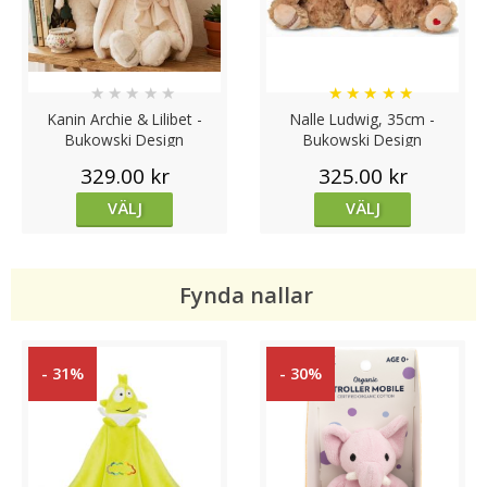
★
★
★
★
★
★
★
★
★
★
Kanin Archie & Lilibet -
Nalle Ludwig, 35cm -
Bukowski Design
Bukowski Design
329.00 kr
325.00 kr
VÄLJ
VÄLJ
Fynda nallar
- 31%
- 30%