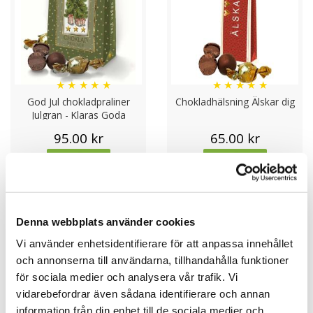
och skapa stunder av lycka och välbefinnande.
★
★
★
★
★
★
★
★
★
★
God Jul chokladpraliner
Chokladhälsning Älskar dig
Julgran - Klaras Goda
Presenter
95.00 kr
65.00 kr
KÖP
KÖP
Denna webbplats använder cookies
Vi använder enhetsidentifierare för att anpassa innehållet
och annonserna till användarna, tillhandahålla funktioner
för sociala medier och analysera vår trafik. Vi
vidarebefordrar även sådana identifierare och annan
information från din enhet till de sociala medier och