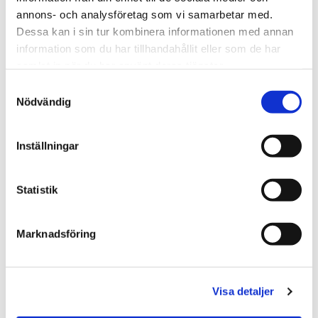
annons- och analysföretag som vi samarbetar med.
Dessa kan i sin tur kombinera informationen med annan
★
★
★
★
★
★
★
★
★
★
information som du har tillhandahållit eller som de har
Student - Lyxiga
Härliga Sommar - Lyxiga
samlat in när du har använt deras tjänster.
Chokladpraliner
chokladpraliner
Samtyckesval
95.00 kr
95.00 kr
Nödvändig
KÖP
KÖP
Inställningar
Statistik
Marknadsföring
Visa detaljer
★
★
★
★
★