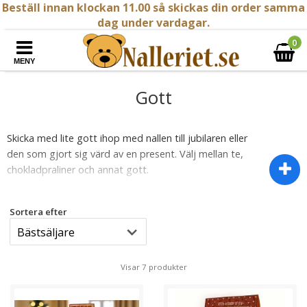
Beställ innan klockan 11.00 så skickas din order samma
dag under vardagar.
0
MENY
Gott
Skicka med lite gott ihop med nallen till jubilaren eller
den som gjort sig värd av en present. Välj mellan te,
chokladpraliner och annat gott.
Gott godis och choklad är inte bara en enkel handling
Sortera efter
av konsumtion, det är också ett sätt att skapa glädje,
njutning och gemenskap. Godis och choklad har en unik
förmåga att sätta guldkant på tillfällen och förgylla
vardagen.
Visar 7 produkter
För många är godis och choklad en form av belöning