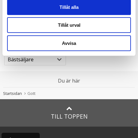
Chokladhälsning Bästa
Tillåt alla
Mamma
65.00 kr
Tillåt urval
KÖP
Avvisa
Sortera efter
Du är här
Startsidan
Gott
TILL TOPPEN