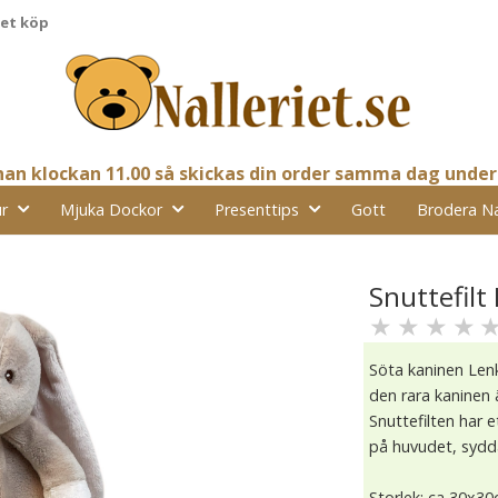
pet köp
nnan klockan 11.00 så skickas din order samma dag under
r
Mjuka Dockor
Presenttips
Gott
Brodera N
Snuttefilt
★
★
★
★
Söta kaninen Lenk
den rara kaninen 
Snuttefilten har e
på huvudet, sydd
Storlek: ca 30x3