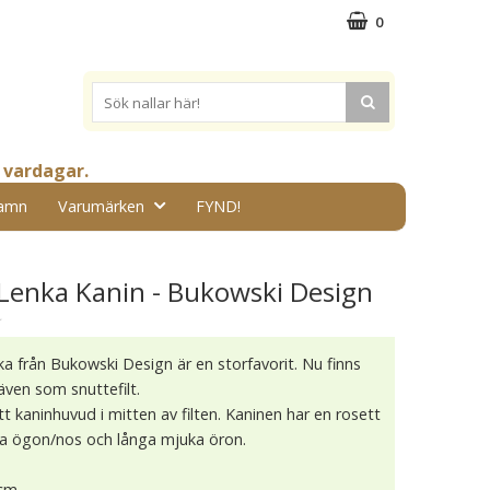
0
 vardagar.
amn
Varumärken
FYND!
 Lenka Kanin - Bukowski Design
★
a från Bukowski Design är en storfavorit. Nu finns
även som snuttefilt.
tt kaninhuvud i mitten av filten. Kaninen har en rosett
a ögon/nos och långa mjuka öron.
0cm