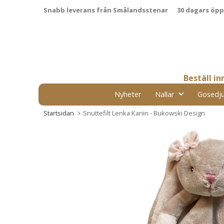
Snabb leverans från Smålandsstenar
30 dagars öp
Beställ i
Nyheter
Nallar
Gosedju
Startsidan
Snuttefilt Lenka Kanin - Bukowski Design