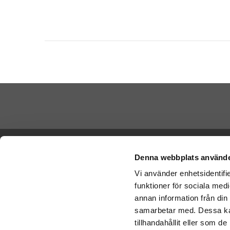
Skicka Nal
Ångra köp
-
Ge
Denna webbplats använde
-
Ge
Vi använder enhetsidentifie
Cookies
-
Nal
funktioner för sociala medi
Varumärken
Betala di
annan information från din
Köpvillkor
samarbetar med. Dessa kan
Om oss
tillhandahållit eller som d