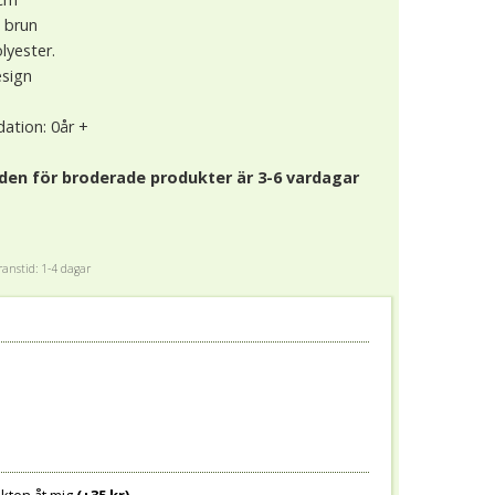
, brun
lyester.
esign
ation: 0år +
den för broderade produkter är 3-6 vardagar
anstid: 1-4 dagar
)