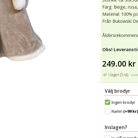
Färg: Beige, rosa
Material: 100% po
Från Bukowski D
Åldersrekommend
Obs! Leveransti
249.00 kr
I lager (5 st)
Lever
Välj brodyr
Ingen brodyr
Namn
(+99 kr
Inslagen?