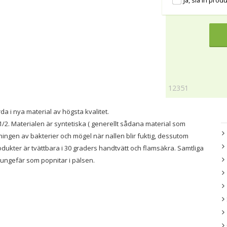
Ja, slå in pro
12351
a i nya material av högsta kvalitet.
/2. Materialen är syntetiska ( generellt sådana material som
ningen av bakterier och mögel när nallen blir fuktig, dessutom
odukter är tvättbara i 30 graders handtvätt och flamsäkra. Samtliga
t ungefär som popnitar i pälsen.