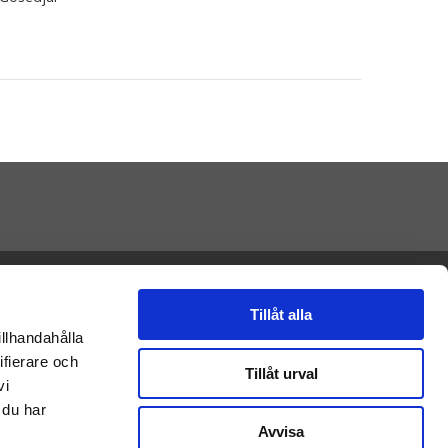
Presenteriet AB
Vikaholm
33330 Smålandsstenar
Tillåt alla
E-mail: kontakt@nalleriet.se
illhandahålla
ifierare och
Tillåt urval
vi
 du har
Avvisa