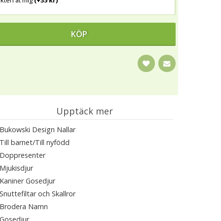
dukten åt mig
(+35 kr)
KÖP
Upptäck mer
Bukowski Design Nallar
Till barnet/Till nyfödd
Doppresenter
Mjukisdjur
Kaniner Gosedjur
Snuttefiltar och Skallror
Brodera Namn
Gosedjur