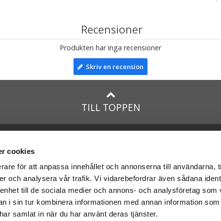
Recensioner
Produkten har inga recensioner
Skriv en recension
TILL TOPPEN
lar till:
Facebook
taTeddy.dk
Instagram
r cookies
taTeddy.fi
rare för att anpassa innehållet och annonserna till användarna, t
leriet.se
er och analysera vår trafik. Vi vidarebefordrar även sådana ident
na
nallar
med:
 enhet till de sociala medier och annons- och analysföretag som 
 i sin tur kombinera informationen med annan information som
e har samlat in när du har använt deras tjänster.