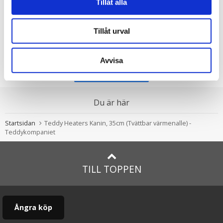
Tillåt alla
christina
★
★
★
★
★
Tillåt urval
Jättefin kanin. Är mycket nöjd 😊
Visa alla recensioner (8)
Avvisa
Skriv en recension
Du är här
Startsidan
Teddy Heaters Kanin, 35cm (Tvättbar värmenalle) -
Teddykompaniet
TILL TOPPEN
Ångra köp