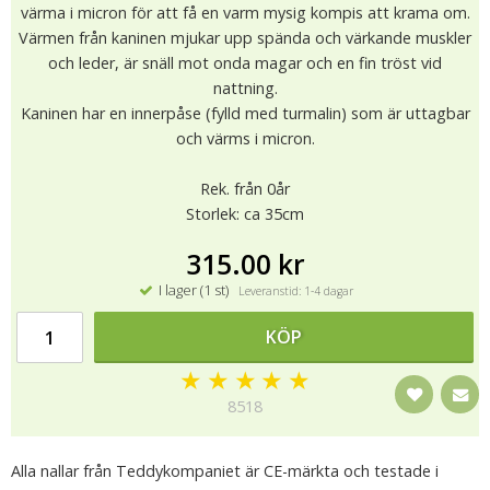
värma i micron för att få en varm mysig kompis att krama om.
Värmen från kaninen mjukar upp spända och värkande muskler
och leder, är snäll mot onda magar och en fin tröst vid
nattning.
Kaninen har en innerpåse (fylld med turmalin) som är uttagbar
och värms i micron.
Rek. från 0år
Storlek: ca 35cm
315.00 kr
I lager (1 st)
Leveranstid: 1-4 dagar
KÖP
★
★
★
★
★
8518
Alla nallar från Teddykompaniet är CE-märkta och testade i