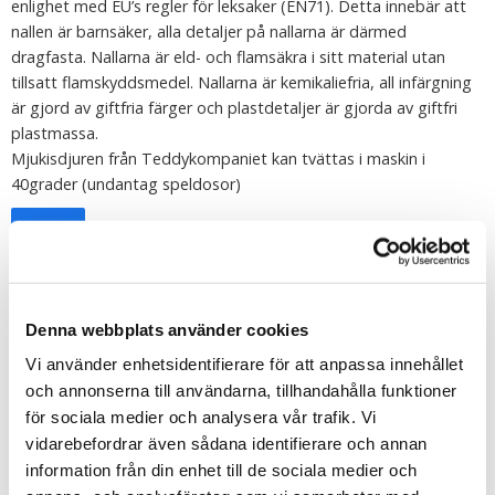
enlighet med EU’s regler för leksaker (EN71). Detta innebär att
nallen är barnsäker, alla detaljer på nallarna är därmed
dragfasta. Nallarna är eld- och flamsäkra i sitt material utan
tillsatt flamskyddsmedel. Nallarna är kemikaliefria, all infärgning
är gjord av giftfria färger och plastdetaljer är gjorda av giftfri
plastmassa.
Mjukisdjuren från Teddykompaniet kan tvättas i maskin i
40grader (undantag speldosor)
Tipsa
Upptäck mer
Till barnet/Till nyfödd
Denna webbplats använder cookies
Doppresenter
Vi använder enhetsidentifierare för att anpassa innehållet
Värmenallar
och annonserna till användarna, tillhandahålla funktioner
Teddykompaniets Nallar
för sociala medier och analysera vår trafik. Vi
Kaniner Gosedjur
vidarebefordrar även sådana identifierare och annan
information från din enhet till de sociala medier och
Påsk