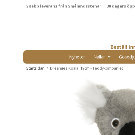
Snabb leverans från Smålandsstenar
30 dagars öp
Beställ i
Nyheter
Nallar
Gosedju
Startsidan
Dreamies Koala, 19cm - Teddykompaniet