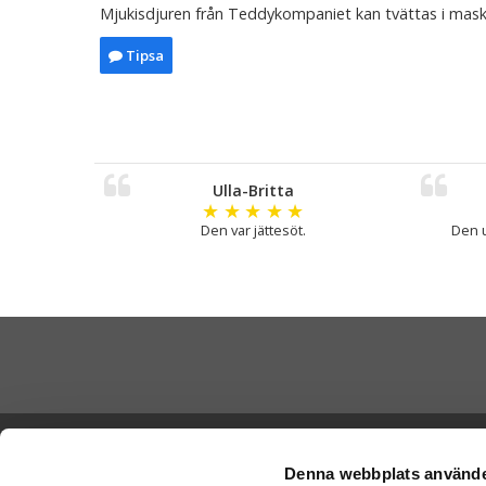
Mjukisdjuren från Teddykompaniet kan tvättas i mask
Tipsa
Ulla-Britta
★
★
★
★
★
Den var jättesöt.
Den 
Skicka Nal
Ångra köp
-
Ge
Denna webbplats använde