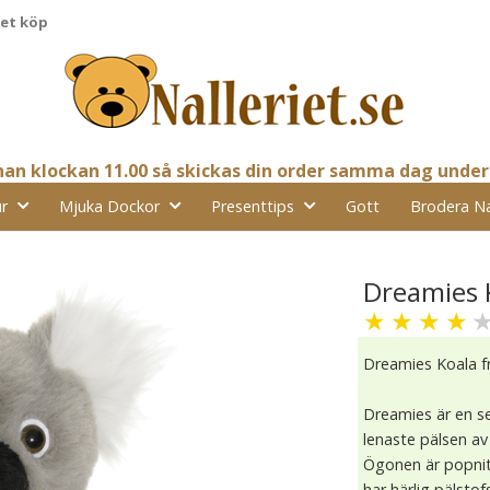
pet köp
nnan klockan 11.00 så skickas din order samma dag under
r
Mjuka Dockor
Presenttips
Gott
Brodera N
Dreamies 
★
★
★
★
Dreamies Koala 
Dreamies är en se
lenaste pälsen av 
Ögonen är popnit
har härlig pälstof