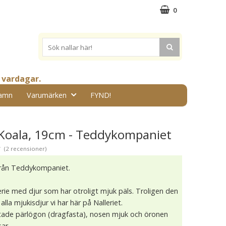
0
 vardagar.
amn
Varumärken
FYND!
Koala, 19cm - Teddykompaniet
★
(2 recensioner)
från Teddykompaniet.
rie med djur som har otroligt mjuk päls. Troligen den
alla mjukisdjur vi har här på Nalleriet.
ade pärlögon (dragfasta), nosen mjuk och öronen
sar.