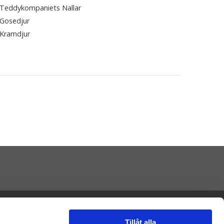
Teddykompaniets Nallar
Gosedjur
Kramdjur
Presenteriet AB
Vikaholm
33330 Smålandsstenar
Tillåt alla