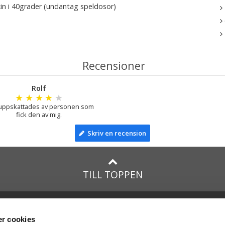
in i 40grader (undantag speldosor)
Recensioner
Rolf
★
★
★
★
★
uppskattades av personen som
fick den av mig.
Skriv en recension
TILL TOPPEN
lar till:
Facebook
taTeddy.dk
Instagram
r cookies