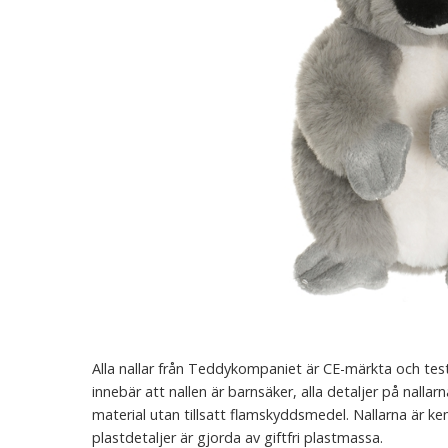
Alla nallar från Teddykompaniet är CE-märkta och test
innebär att nallen är barnsäker, alla detaljer på nallar
material utan tillsatt flamskyddsmedel. Nallarna är kemik
plastdetaljer är gjorda av giftfri plastmassa.