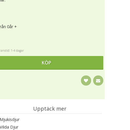
från 0år +
anstid: 1-4 dagar
KÖP
Upptäck mer
Mjukisdjur
Vilda Djur