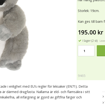
Storlek: 19cm.
Kan ges till barn 
195.00 kr
I lager (2 st)
Lever
9465
ade i enlighet med EU’s regler för leksaker (EN71). Detta
na är därmed dragfasta. Nallarna är eld- och flamsäkra i sitt
aliefria, all infärgning är gjord av giftfria färger och