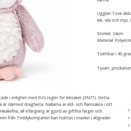
Ugglan Tove älskar
lek, vila och mys
Storlek: 24cm
Material: Polyest
Tvättbar i 40 gra
Tyvärr, produkten
ade i enlighet med EU’s regler för leksaker (EN71). Detta
na är därmed dragfasta. Nallarna är eld- och flamsäkra i sitt
aliefria, all infärgning är gjord av giftfria färger och
djuren från Teddykompaniet kan tvättas i maskin i 40grader