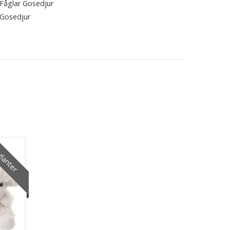
Fåglar Gosedjur
Gosedjur
rianter