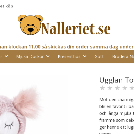
pet köp
nnan klockan 11.00 så skickas din order samma dag under
r
Mjuka Dockor
Presenttips
Gott
Brodera N
Ugglan To
★
★
★
★
Möt den charmig
blir en favorit i
och långa mjuka t
framme som dekor
ger henne ett lu
värme.