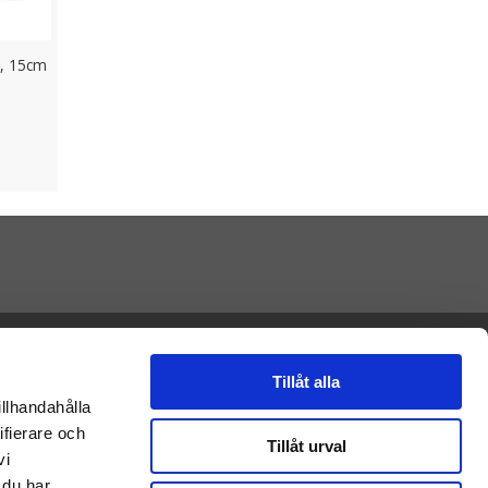
p, 15cm
Presenteriet AB
Vikaholm
33330 Smålandsstenar
Tillåt alla
E-mail: kontakt@nalleriet.se
illhandahålla
ifierare och
Tillåt urval
vi
 du har