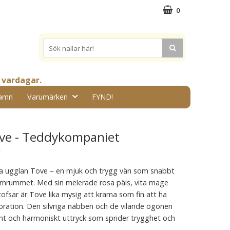
0
 vardagar.
amn
Varumärken
FYND!
ve - Teddykompaniet
★
a ugglan Tove – en mjuk och trygg vän som snabbt
 barnrummet. Med sin melerade rosa päls, vita mage
ofsar är Tove lika mysig att krama som fin att ha
ation. Den silvriga näbben och de vilande ögonen
gnt och harmoniskt uttryck som sprider trygghet och