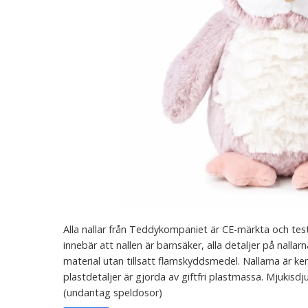
Alla nallar från Teddykompaniet är CE-märkta och test
innebär att nallen är barnsäker, alla detaljer på nallar
material utan tillsatt flamskyddsmedel. Nallarna är kemik
plastdetaljer är gjorda av giftfri plastmassa. Mjukis
(undantag speldosor)