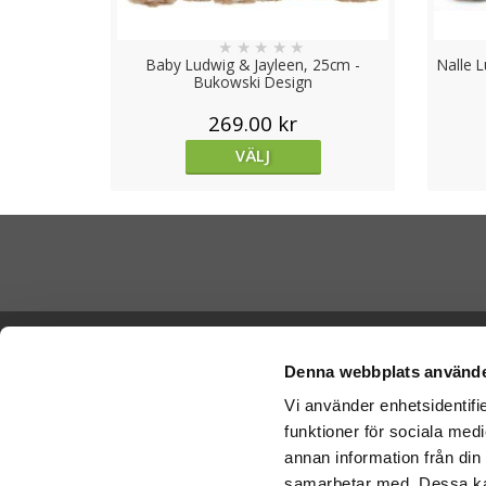
★
★
★
★
★
Baby Ludwig & Jayleen, 25cm -
Nalle 
Bukowski Design
269.00 kr
VÄLJ
Skicka Nal
Ångra köp
-
Ge
Denna webbplats använde
-
Ge
Vi använder enhetsidentifie
Cookies
-
Nal
funktioner för sociala medi
Varumärken
Betala di
annan information från din
Köpvillkor
samarbetar med. Dessa kan