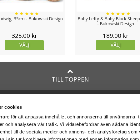
★
★
★
★
★
★
★
★
★
★
Ludwig, 35cm - Bukowski Design
Baby Lefty & Baby Black Shee
- Bukowski Design
325.00 kr
189.00 kr
VÄLJ
VÄLJ
TILL TOPPEN
lar till:
Facebook
taTeddy.dk
Instagram
r cookies
taTeddy.fi
rare för att anpassa innehållet och annonserna till användarna, t
leriet.se
er och analysera vår trafik. Vi vidarebefordrar även sådana ident
na
nallar
med:
 enhet till de sociala medier och annons- och analysföretag som 
 i sin tur kombinera informationen med annan information som