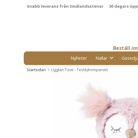
Snabb leverans från Smålandsstenar
30 dagars öp
Beställ i
Nyheter
Nallar
Gosedju
Startsidan
Ugglan Tove - Teddykompaniet