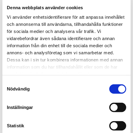
dragfasta. Nallarna är eld- och flamsäkra i sitt material utan
Denna webbplats använder cookies
tillsatt flamskyddsmedel. Nallarna är kemikaliefria, all infärgning
är gjord av giftfria färger och plastdetaljer är gjorda av giftfri
Vi använder enhetsidentifierare för att anpassa innehållet
plastmassa.
och annonserna till användarna, tillhandahålla funktioner
Mjukisdjuren från Teddykompaniet kan tvättas i maskin i
för sociala medier och analysera vår trafik. Vi
40grader (undantag speldosor)
vidarebefordrar även sådana identifierare och annan
information från din enhet till de sociala medier och
Tipsa
annons- och analysföretag som vi samarbetar med.
Dessa kan i sin tur kombinera informationen med annan
Upptäck mer
information som du har tillhandahållit eller som de har
Mjukisdjur
samlat in när du har använt deras tjänster.
Teddykompaniets Nallar
Samtyckesval
Nödvändig
Gosedjur
Påsk
Bondgårdsdjur
Inställningar
Fåglar Gosedjur
Statistik
Recensioner