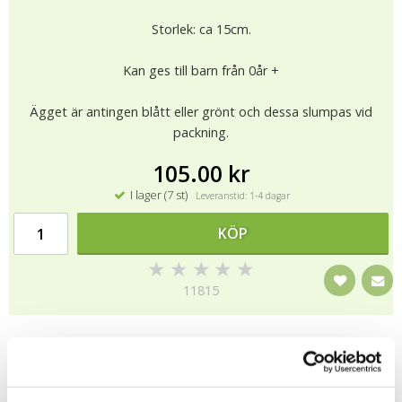
Storlek: ca 15cm.
Kan ges till barn från 0år +
Ägget är antingen blått eller grönt och dessa slumpas vid
packning.
105.00 kr
I lager (7 st)
Leveranstid: 1-4 dagar
KÖP
★
★
★
★
★
11815
Alla nallar från Teddykompaniet är CE-märkta och testade i
enlighet med EU’s regler för leksaker (EN71). Detta innebär att
nallen är barnsäker, alla detaljer på nallarna är därmed