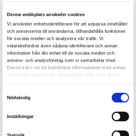
Alla nallar från Teddykompaniet är CE-märkta och testade i
enlighet med EU’s regler för leksaker (EN71). Detta innebär att
Denna webbplats använder cookies
nallen är barnsäker, alla detaljer på nallarna är därmed
dragfasta. Nallarna är eld- och flamsäkra i sitt material utan
Vi använder enhetsidentifierare för att anpassa innehållet
tillsatt flamskyddsmedel. Nallarna är kemikaliefria, all infärgning
och annonserna till användarna, tillhandahålla funktioner
är gjord av giftfria färger och plastdetaljer är gjorda av giftfri
för sociala medier och analysera vår trafik. Vi
plastmassa.
vidarebefordrar även sådana identifierare och annan
Mjukisdjuren från Teddykompaniet kan tvättas i maskin i
information från din enhet till de sociala medier och
40grader
annons- och analysföretag som vi samarbetar med.
Dessa kan i sin tur kombinera informationen med annan
Tipsa
information som du har tillhandahållit eller som de har
samlat in när du har använt deras tjänster.
Upptäck mer
Samtyckesval
Mjukisdjur
Nödvändig
Teddykompaniets Nallar
Kaniner Gosedjur
Inställningar
Gosedjur
Påsk
Statistik