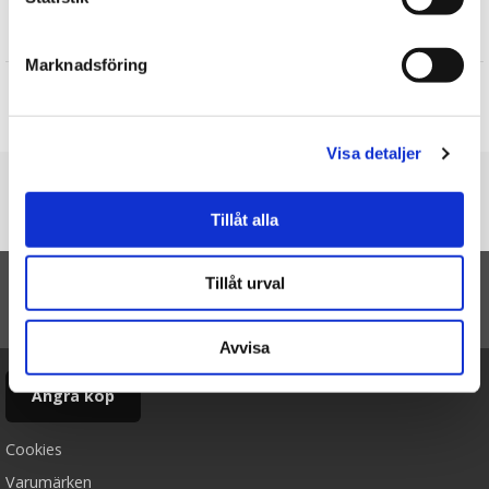
Recensioner
Marknadsföring
Produkten har inga recensioner
Skriv en recension
Visa detaljer
Du är här
Tillåt alla
Startsidan
Beanies Kanin - Teddykompaniet (Brun)
Tillåt urval
TILL TOPPEN
Avvisa
Ångra köp
Cookies
Varumärken