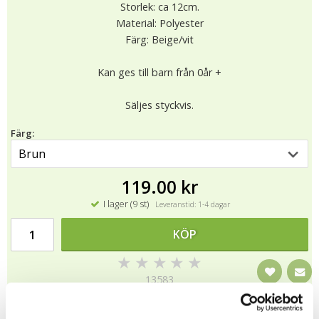
Storlek: ca 12cm.
Material: Polyester
Färg: Beige/vit
Kan ges till barn från 0år +
Säljes styckvis.
Färg:
119.00 kr
I lager (9 st)
Leveranstid: 1-4 dagar
KÖP
★
★
★
★
★
13583