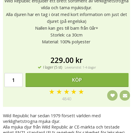
Wild Republic erbjuder ett brett sortiment av verklighetstrogna
vilda och tama mjukisdjur.
Alla djuren har en tag i örat med kort information om just det
djuret (på engelska)
Nallen kan ges till barn från 0år+
Storlek: ca 30cm
Material: 100% polyester
229.00 kr
I lager (5 st)
Leveranstid: 1-4 dagar
KÖP
★
★
★
★
★
4840
Wild Republic har sedan 1979 försett världen med
verklighetstrogna mjuka djur.
Alla mjuka djur från Wild Republic är CE-märkta och testade
enligt EN71-standard (EU’s regelverk för säkerhet för leksaker),