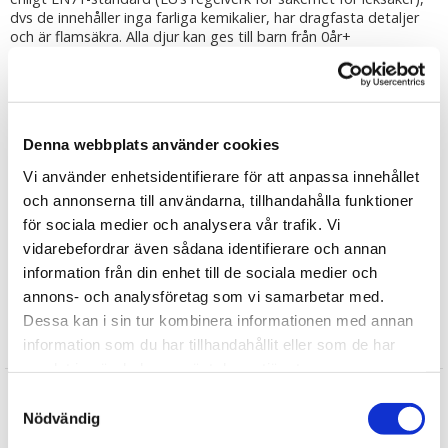
dvs de innehåller inga farliga kemikalier, har dragfasta detaljer
och är flamsäkra. Alla djur kan ges till barn från 0år+
Djuren är stoppade med 100% återvunnen polyester framtagen
genom insamling av PET-flaskor.
Tvättråd: Använd en fuktad trasa för att torka av nallen och
borsta sedan dess päls när nallen är helt torr.
Denna webbplats använder cookies
Tipsa
Vi använder enhetsidentifierare för att anpassa innehållet
och annonserna till användarna, tillhandahålla funktioner
Upptäck mer
för sociala medier och analysera vår trafik. Vi
vidarebefordrar även sådana identifierare och annan
Vilda Djur
information från din enhet till de sociala medier och
Wild Republic Mjuka Djur
annons- och analysföretag som vi samarbetar med.
Dessa kan i sin tur kombinera informationen med annan
Recensioner
information som du har tillhandahållit eller som de har
samlat in när du har använt deras tjänster.
Cecilia
Samtyckesval
★
★
★
★
★
Nödvändig
Jag är mycket nöjd med mittköp , koalan var precis så fin som jag
hoppades , den blir en perfekt present till en 8:a åring !