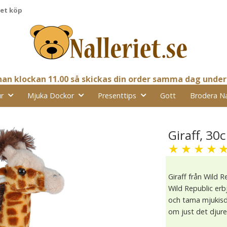
pet köp
nnan klockan 11.00 så skickas din order samma dag under
r
Mjuka Dockor
Presenttips
Gott
Brodera N
Giraff, 30
★
★
★
★
Giraff från Wild R
Wild Republic erb
och tama mjukisdj
om just det djure