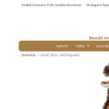
Snabb leverans från Smålandsstenar
30 dagars öp
Beställ i
Nyheter
Nallar
Gosedju
Startsidan
Giraff, 30cm - Wild Republic