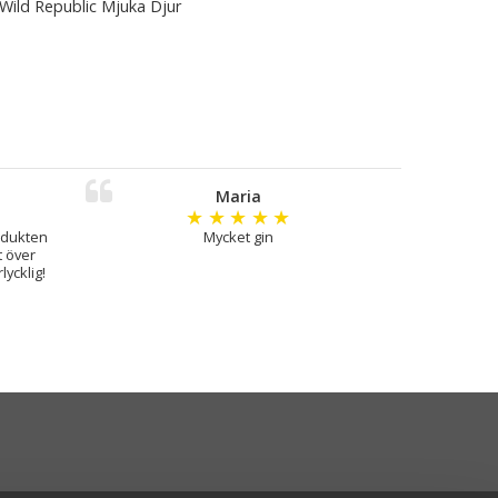
Wild Republic Mjuka Djur
Maria
★
★
★
★
★
odukten
Mycket gin
t över
ycklig!