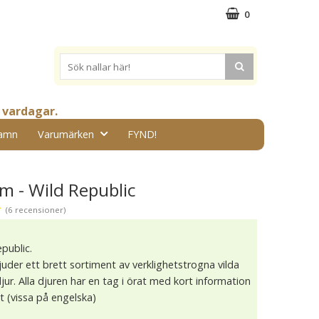
0
 vardagar.
amn
Varumärken
FYND!
cm - Wild Republic
★
(6 recensioner)
epublic.
juder ett brett sortiment av verklighetstrogna vilda
ur. Alla djuren har en tag i örat med kort information
t (vissa på engelska)