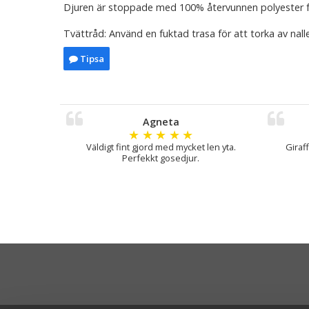
Djuren är stoppade med 100% återvunnen polyester 
Tvättråd: Använd en fuktad trasa för att torka av nall
Tipsa
Agneta
★
★
★
★
★
Väldigt fint gjord med mycket len yta.
Giraff
Perfekkt gosedjur.