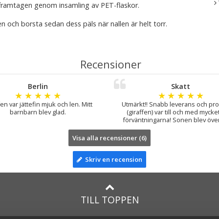
framtagen genom insamling av PET-flaskor.
en och borsta sedan dess päls när nallen är helt torr.
Recensioner
Berlin
Skatt
★
★
★
★
★
★
★
★
★
★
en var jättefin mjuk och len. Mitt
Utmärkt!! Snabb leverans och pr
barnbarn blev glad.
(giraffen) var till och med mycke
förväntningarna! Sonen blev överl
Visa alla recensioner (6)
Skriv en recension
TILL TOPPEN