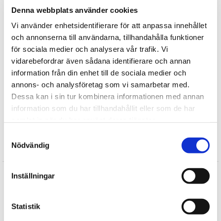
Mjukisdjuren från Teddykompaniet kan tvättas i maskin i
Denna webbplats använder cookies
40grader (undantag speldosor)
Vi använder enhetsidentifierare för att anpassa innehållet
Tipsa
och annonserna till användarna, tillhandahålla funktioner
för sociala medier och analysera vår trafik. Vi
vidarebefordrar även sådana identifierare och annan
Upptäck mer
information från din enhet till de sociala medier och
Teddykompaniets Nallar
annons- och analysföretag som vi samarbetar med.
Mjukisdjur
Dessa kan i sin tur kombinera informationen med annan
Dinosaurier
information som du har tillhandahållit eller som de har
samlat in när du har använt deras tjänster.
Gosedjur
Samtyckesval
Nödvändig
Recensioner
Tenold
Inställningar
★
★
★
★
★
Den anlände snabbt. Köpte en dinosaurie på "begäran" från mitt
barnbarn. Vi hade köpt en långhals på en ICA Nära butik och på
Statistik
den hängde då en "tag" där vi kunde se att det fanns ytterligare
dinosaurier i serien om 3 st. Webbadress till Er och