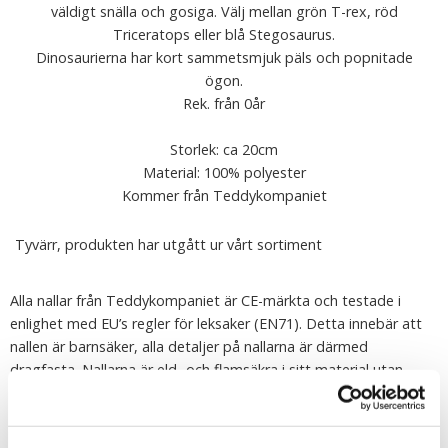
väldigt snälla och gosiga. Välj mellan grön T-rex, röd
Triceratops eller blå Stegosaurus.
Dinosaurierna har kort sammetsmjuk päls och popnitade
ögon.
Rek. från 0år
Storlek: ca 20cm
Material: 100% polyester
Kommer från Teddykompaniet
Tyvärr, produkten har utgått ur vårt sortiment
Alla nallar från Teddykompaniet är CE-märkta och testade i
enlighet med EU’s regler för leksaker (EN71). Detta innebär att
nallen är barnsäker, alla detaljer på nallarna är därmed
dragfasta. Nallarna är eld- och flamsäkra i sitt material utan
tillsatt flamskyddsmedel. Nallarna är kemikaliefria, all infärgning
är gjord av giftfria färger och plastdetaljer är gjorda av giftfri
plastmassa.