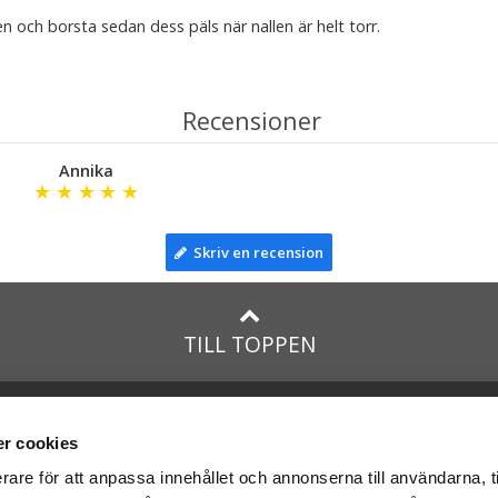
en och borsta sedan dess päls när nallen är helt torr.
Recensioner
Annika
★
★
★
★
★
Skriv en recension
TILL TOPPEN
lar till:
Facebook
taTeddy.dk
Instagram
r cookies
taTeddy.fi
rare för att anpassa innehållet och annonserna till användarna, t
leriet.se