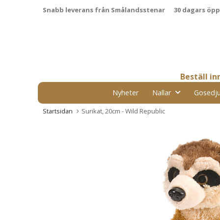
Snabb leverans från Smålandsstenar
30 dagars öp
Beställ i
Nyheter
Nallar
Gosedju
Startsidan
Surikat, 20cm - Wild Republic