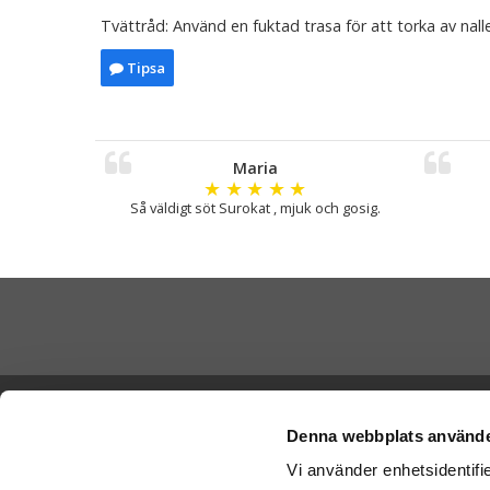
Tvättråd: Använd en fuktad trasa för att torka av nall
Tipsa
Maria
★
★
★
★
★
Så väldigt söt Surokat , mjuk och gosig.
Skicka Nal
Ångra köp
-
Ge
Denna webbplats använde
-
Ge
Vi använder enhetsidentifie
Cookies
-
Nal