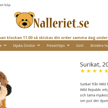
pet köp
nnan klockan 11.00 så skickas din order samma dag under
r
Mjuka Dockor
Presenttips
Gott
Brodera N
Surikat, 2
★
★
★
★
Surikat från Wild 
Wild Republic erb
och tama mjukisdj
om just det djure