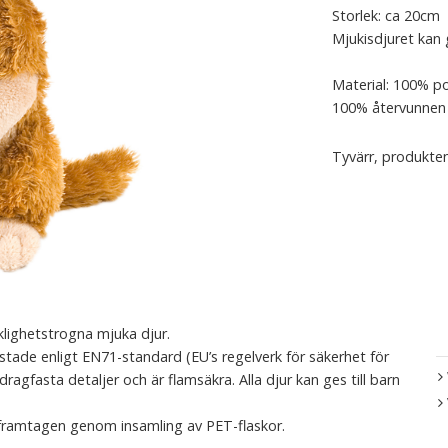
Storlek: ca 20cm
Mjukisdjuret kan g
Material: 100% po
100% återvunnen 
Tyvärr, produkten
klighetstrogna mjuka djur.
estade enligt EN71-standard (EU’s regelverk för säkerhet för
 dragfasta detaljer och är flamsäkra. Alla djur kan ges till barn
framtagen genom insamling av PET-flaskor.