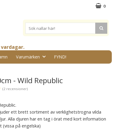
0
 vardagar.
amn
Varumärken
FYND!
0cm - Wild Republic
★
(2 recensioner)
Republic.
juder ett brett sortiment av verklighetstrogna vilda
ur. Alla djuren har en tag i örat med kort information
t (vissa på engelska)