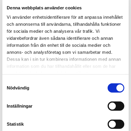
mjukis. På baksidan av hjärtat kan du läsa djurets namn men
Denna webbplats använder cookies
också se din nya väns födelsedag!
Vi använder enhetsidentifierare för att anpassa innehållet
Alla mjuka kompisar från TY är CE-märkta. Det vill säga att de är
och annonserna till användarna, tillhandahålla funktioner
testade och godkända i enlighet med EU’s krav på mjuka
för sociala medier och analysera vår trafik. Vi
leksaker( EN71), vilket bland annat innebär att de är barnsäkra,
vidarebefordrar även sådana identifierare och annan
eld- och flamsäkra och fria från giftiga kemikalier. Alla detaljer på
information från din enhet till de sociala medier och
djuret, ex ögon eller nos, testas för att vara dragfasta.
annons- och analysföretag som vi samarbetar med.
Dessa kan i sin tur kombinera informationen med annan
Tipsa
information som du har tillhandahållit eller som de har
samlat in när du har använt deras tjänster.
Upptäck mer
Samtyckesval
Nödvändig
Mjukisdjur
TY Gosedjur
Fåglar Gosedjur
Inställningar
Gosedjur
Statistik
Recensioner