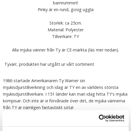
barnrummet!
Pinky är en rund, gosig uggla
Storlek: ca 25cm.
Material: Polyester
Tillverkare: TY
Alla mjuka vänner från Ty är CE-märkta (läs mer nedan).
Tyvärr, produkten har utgått ur vårt sortiment
1986 startade Amerikanaren Ty Warner sin
mjukisdjurstillverkning och idag är TY en av världens största
mjukisdjurstillverkare. I 151 länder kan man idag hitta TY's mjuka
kompisar. Och inte är vi förvånade över det, de mjuka vännerna
från TY är nämligen fantastiskt söta!
Djuren från TY kännetecknas inte bara av sina stora glittrande
ögon (som är noga handmålade) utan även den lilla
papperstagen i formen av ett hjärta som är fäst på varje TY-