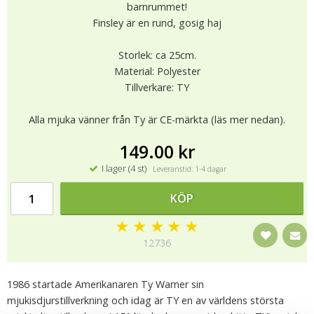
barnrummet!
Finsley är en rund, gosig haj
Storlek: ca 25cm.
Material: Polyester
Tillverkare: TY
Alla mjuka vänner från Ty är CE-märkta (läs mer nedan).
149.00 kr
I lager (4 st)
Leveranstid: 1-4 dagar
KÖP
★
★
★
★
★
12736
1986 startade Amerikanaren Ty Warner sin
mjukisdjurstillverkning och idag är TY en av världens största