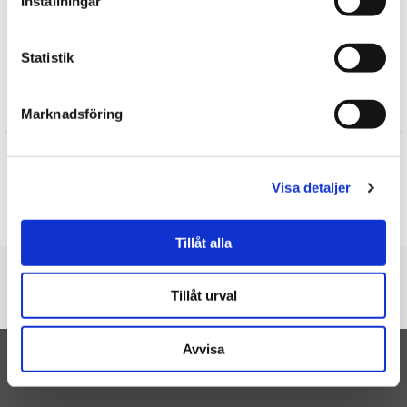
Inställningar
TY Gosedjur
Fisk / Vattendjur gosedjur
Gosedjur
Statistik
Recensioner
Marknadsföring
Stefan
★
★
★
★
★
Visa detaljer
Toppen!
Skriv en recension
Tillåt alla
Du är här
Tillåt urval
Startsidan
Squishy Beanies Finsley (Haj) - TY Gosedjur
Avvisa
TILL TOPPEN