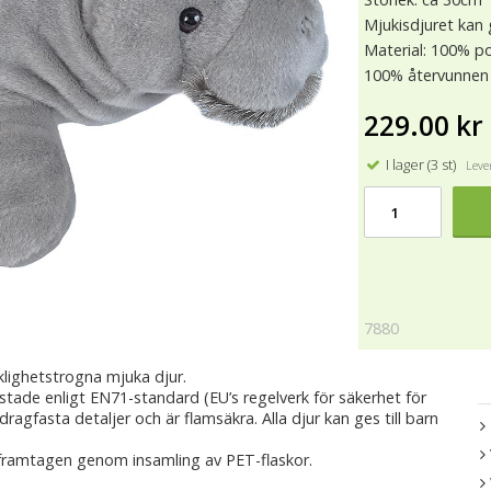
Mjukisdjuret kan g
Material: 100% po
100% återvunnen 
229.00 kr
I lager (3 st)
Lever
7880
klighetstrogna mjuka djur.
estade enligt EN71-standard (EU’s regelverk för säkerhet för
 dragfasta detaljer och är flamsäkra. Alla djur kan ges till barn
framtagen genom insamling av PET-flaskor.