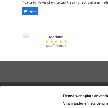
Tvättråd: Använd en fuktad trasa för att torka av nall
Tipsa
Mariann
★
★
★
★
★
Jättefin& mjuk
Skicka Nal
Ångra köp
-
Ge
Denna webbplats använde
-
Ge
Vi använder enhetsidentifie
Cookies
-
Nal