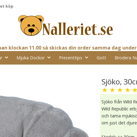
pet köp
nnan klockan 11.00 så skickas din order samma dag under
r
Mjuka Dockor
Presenttips
Gott
Brodera N
Sjöko, 30c
★
★
★
★
Sjöko från Wild R
Wild Republic erb
och tama mjukisdj
om just det djure
Storlek: ca 30cm