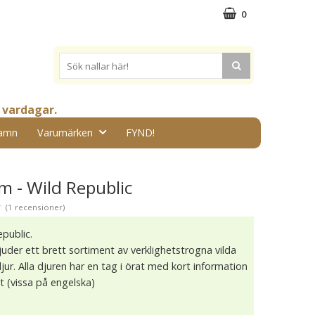
0
 vardagar.
amn
Varumärken
FYND!
m - Wild Republic
★
(1 recensioner)
epublic.
juder ett brett sortiment av verklighetstrogna vilda
ur. Alla djuren har en tag i örat med kort information
t (vissa på engelska)