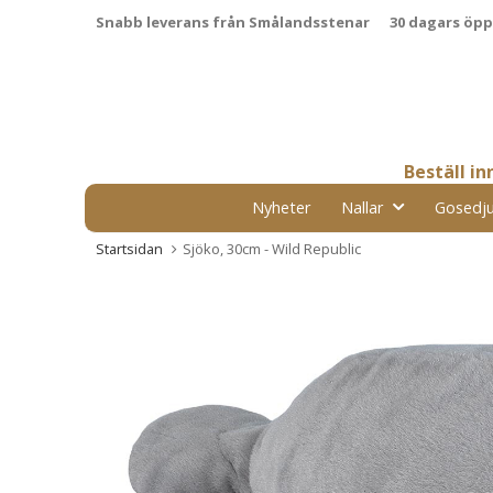
Snabb leverans från Smålandsstenar
30 dagars öp
Beställ i
Nyheter
Nallar
Gosedju
Startsidan
Sjöko, 30cm - Wild Republic