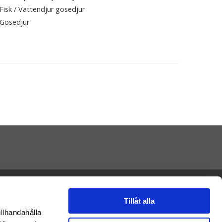
Fisk / Vattendjur gosedjur
Gosedjur
Presenteriet AB
Vikaholm
33330 Smålandsstenar
Tillåt alla
E-mail: kontakt@nalleriet.se
illhandahålla