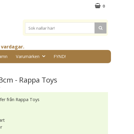
0
 vardagar.
amn
Varumärken
FYND!
23cm - Rappa Toys
★
äfer från Rappa Toys
art
er