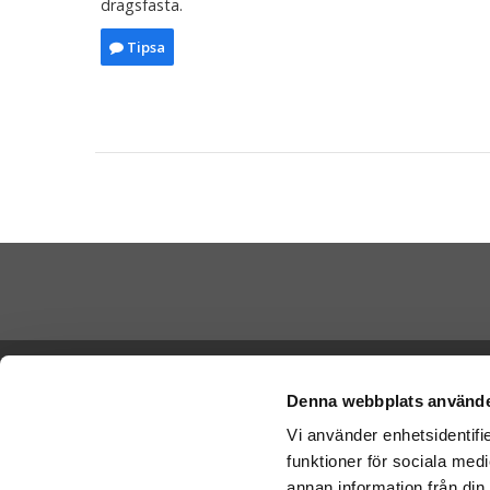
dragsfasta.
Tipsa
Skicka Nal
Ångra köp
-
Ge
Denna webbplats använde
-
Ge
Vi använder enhetsidentifie
Cookies
-
Nal
funktioner för sociala medi
Varumärken
Betala di
annan information från din