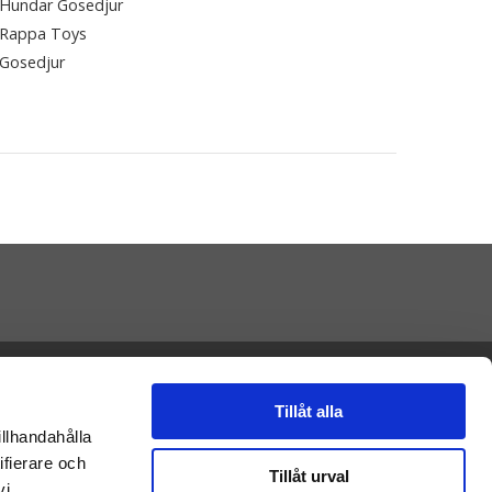
Hundar Gosedjur
Rappa Toys
Gosedjur
Presenteriet AB
Vikaholm
33330 Smålandsstenar
Tillåt alla
E-mail: kontakt@nalleriet.se
illhandahålla
ifierare och
Tillåt urval
vi