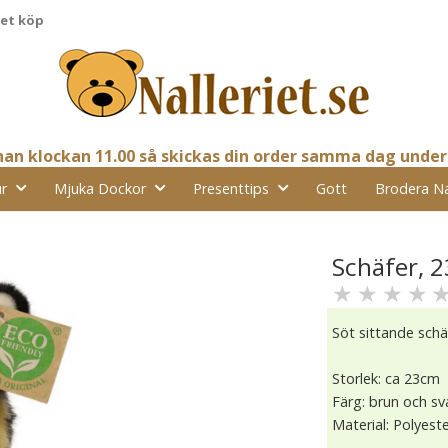
pet köp
nnan klockan 11.00 så skickas din order samma dag under
r
Mjuka Dockor
Presenttips
Gott
Brodera N
Schäfer, 
★
★
★
★
Söt sittande sch
Storlek: ca 23cm
Färg: brun och sv
Material: Polyest