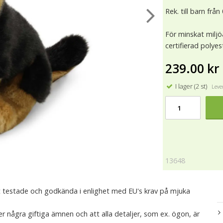
Rek. till barn från
För minskat miljö
certifierad polye
239.00 kr
I lager (2 st)
Lever
13648
 testade och godkända i enlighet med EU's krav på mjuka
r några giftiga ämnen och att alla detaljer, som ex. ögon, är