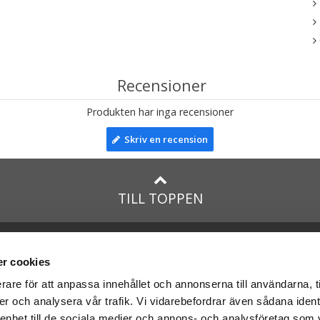
Recensioner
Produkten har inga recensioner
Skriv en recension
TILL TOPPEN
lar till:
Facebook
taTeddy.dk
Instagram
r cookies
taTeddy.fi
rare för att anpassa innehållet och annonserna till användarna, t
leriet.se
er och analysera vår trafik. Vi vidarebefordrar även sådana ident
na
nallar
med:
 enhet till de sociala medier och annons- och analysföretag som 