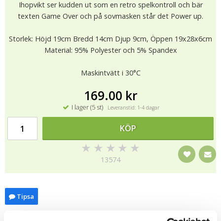
Ihopvikt ser kudden ut som en retro spelkontroll och bär
texten Game Over och på sovmasken står det Power up.
Storlek: Höjd 19cm Bredd 14cm Djup 9cm, Öppen 19x28x6cm
Material: 95% Polyester och 5% Spandex
Maskintvätt i 30°C
169.00 kr
I lager (5 st)
Leveranstid: 1-4 dagar
KÖP
★
★
★
★
★
13574
Tipsa