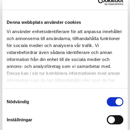
Upptäck mer
För resan
Denna webbplats använder cookies
Recensioner
Vi använder enhetsidentifierare för att anpassa innehållet
och annonserna till användarna, tillhandahålla funktioner
Produkten har inga recensioner
för sociala medier och analysera vår trafik. Vi
Skriv en recension
vidarebefordrar även sådana identifierare och annan
information från din enhet till de sociala medier och
annons- och analysföretag som vi samarbetar med.
Andra köpte också
Dessa kan i sin tur kombinera informationen med annan
information som du har tillhandahållit eller som de har
samlat in när du har använt deras tjänster.
Samtyckesval
Nödvändig
Inställningar