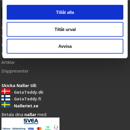
Tillåt alla
Ångra köp
Cookies
Tillåt urval
Varumärken
Köpvillkor
Avvisa
Om oss
Artiklar
Doppresenter
Skicka Nallar till:
-
GetaTeddy.dk
-
GetaTeddy.fi
-
Nalleriet.se
Betala dina
nallar
med: