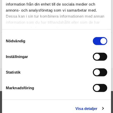
information från din enhet till de sociala medier och
Mjuka Dockor
annons- och analysföretag som vi samarbetar med.
TV- & Sagofigurer
Dessa kan i sin tur kombinera informationen med annan
information som du har tillhandahållit eller som de har
Recensioner
samlat in när du har använt deras tjänster.
Samtyckesval
Margaretha
Nödvändig
★
★
★
★
★
En gosedjursren som mitt barnbarn kommer att bli glad för. Hon
gillar ju Frost.
Inställningar
Skriv en recension
Statistik
Du är här
Startsidan
Renen Sven från Frost (Frozen), 33cm
Marknadsföring
TILL TOPPEN
Visa detaljer