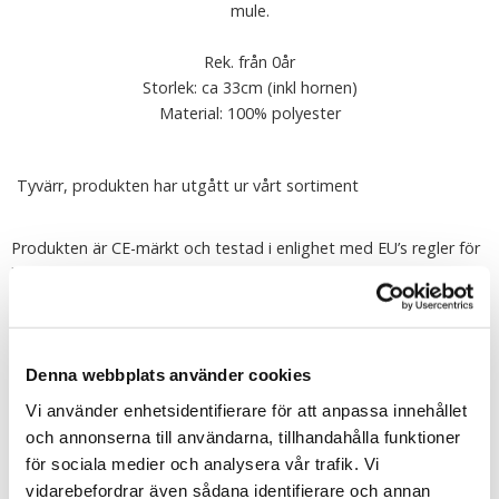
mule.
Rek. från 0år
Storlek: ca 33cm (inkl hornen)
Material: 100% polyester
Tyvärr, produkten har utgått ur vårt sortiment
Produkten är CE-märkt och testad i enlighet med EU’s regler för
leksaker (EN71). Detta innebär att nallen är barnsäker, alla
detaljer är dragfasta. Produkten är eld- och flamsäker i sitt
material utan tillsatt flamskyddsmedel. Produkten är kemikaliefri,
all infärgning är gjord av giftfria färger och plastdetaljer är
Denna webbplats använder cookies
gjorda av giftfri plastmassa.
Vi använder enhetsidentifierare för att anpassa innehållet
Tipsa
och annonserna till användarna, tillhandahålla funktioner
för sociala medier och analysera vår trafik. Vi
Upptäck mer
vidarebefordrar även sådana identifierare och annan