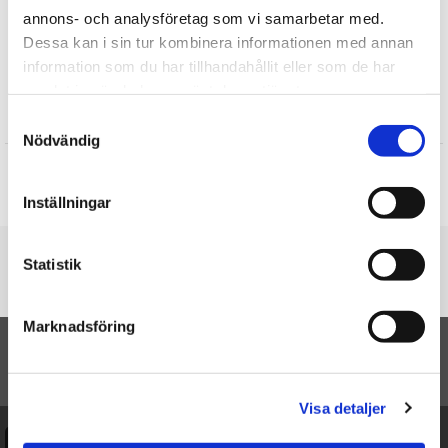
Mjukisdjur
annons- och analysföretag som vi samarbetar med.
Vilda Djur
Dessa kan i sin tur kombinera informationen med annan
Gosedjur
information som du har tillhandahållit eller som de har
samlat in när du har använt deras tjänster.
Recensioner
Samtyckesval
Nödvändig
Produkten har inga recensioner
Skriv en recension
Inställningar
Du är här
Statistik
Startsidan
Ren - Keycraft Living Nature
Marknadsföring
TILL TOPPEN
Visa detaljer