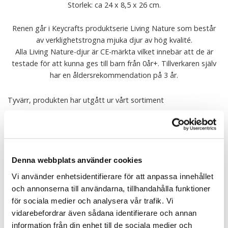
Storlek: ca 24 x 8,5 x 26 cm.
Renen går i Keycrafts produktserie Living Nature som består
av verklighetstrogna mjuka djur av hög kvalité.
Alla Living Nature-djur är CE-märkta vilket innebär att de är
testade för att kunna ges till barn från 0år+. Tillverkaren själv
har en åldersrekommendation på 3 år.
Tyvärr, produkten har utgått ur vårt sortiment
Alla mjukisdjur från Keycraft är CE-märkta och testade enligt EUs EN 71 1/2/3.
Tvätt: Endast handtvätt, ej torktumling.
Denna webbplats använder cookies
Tipsa
Vi använder enhetsidentifierare för att anpassa innehållet
och annonserna till användarna, tillhandahålla funktioner
Upptäck mer
för sociala medier och analysera vår trafik. Vi
vidarebefordrar även sådana identifierare och annan
Keycraft Living Nature
information från din enhet till de sociala medier och