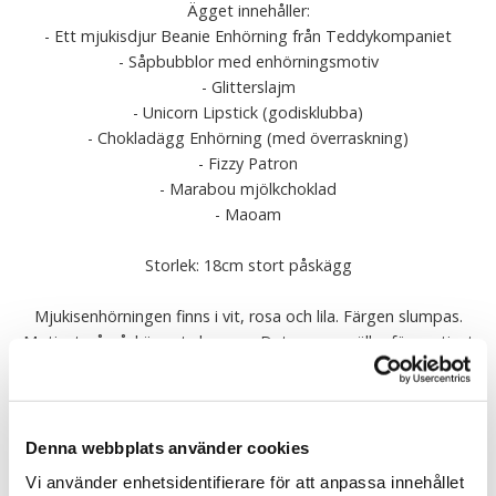
Ägget innehåller:
- Ett mjukisdjur Beanie Enhörning från Teddykompaniet
- Såpbubblor med enhörningsmotiv
- Glitterslajm
- Unicorn Lipstick (godisklubba)
- Chokladägg Enhörning (med överraskning)
- Fizzy Patron
- Marabou mjölkchoklad
- Maoam
Storlek: 18cm stort påskägg
Mjukisenhörningen finns i vit, rosa och lila. Färgen slumpas.
Motivet på påskägget slumpas. Detsamma gäller för motivet
på såpbubblorna samt färgen på glitterslajmet
Rekommenderas till barn från 3år
Denna webbplats använder cookies
Tyvärr, produkten har utgått ur vårt sortiment
Vi använder enhetsidentifierare för att anpassa innehållet