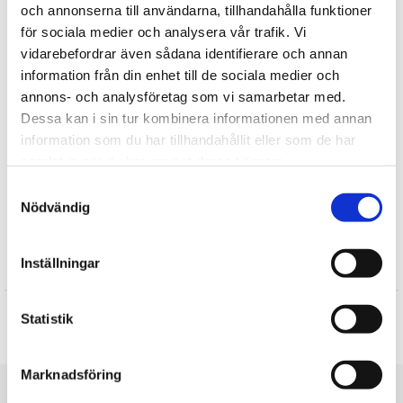
och annonserna till användarna, tillhandahålla funktioner
Innehåller
Mjölk, Gluten
för sociala medier och analysera vår trafik. Vi
Kan innehålla spår av
nötter,
vete
vidarebefordrar även sådana identifierare och annan
information från din enhet till de sociala medier och
Tipsa
annons- och analysföretag som vi samarbetar med.
Dessa kan i sin tur kombinera informationen med annan
Upptäck mer
information som du har tillhandahållit eller som de har
samlat in när du har använt deras tjänster.
Enhörningar
Samtyckesval
Gott
Nödvändig
Påsk
Inställningar
Recensioner
Produkten har inga recensioner
Statistik
Skriv en recension
Marknadsföring
Du är här