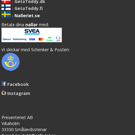
-
GetaTeddy.dk
-
GetaTeddy.fi
-
Nalleriet.se
Betala dina
nallar
med:
Vi skickar med Schenker & Posten:
Facebook
Instagram
Presenteriet AB
Vikaholm
33330 Smålandsstenar