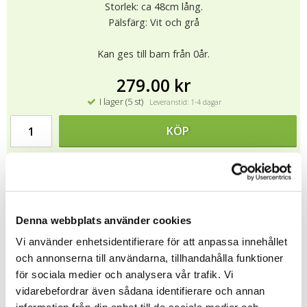
Storlek: ca 48cm lång.
Pälsfärg: Vit och grå
Kan ges till barn från 0år.
279.00 kr
I lager (5 st)
Leveranstid: 1-4 dagar
KÖP
★
★
★
★
★
13562
Kan tvättas i 30 grader.
Denna webbplats använder cookies
Tipsa
Vi använder enhetsidentifierare för att anpassa innehållet
och annonserna till användarna, tillhandahålla funktioner
för sociala medier och analysera vår trafik. Vi
Upptäck mer
vidarebefordrar även sådana identifierare och annan
Douglas Toys