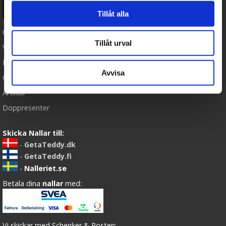
Ångra köp
Tillåt alla
Cookies
Tillåt urval
Varumärken
Köpvillkor
Avvisa
Om oss
Artiklar
Doppresenter
Skicka Nallar till:
-
GetaTeddy.dk
-
GetaTeddy.fi
-
Nalleriet.se
Betala dina
nallar
med:
Vi skickar med Schenker & Posten: