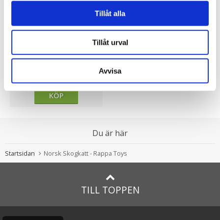
Tillåt alla
Tillåt urval
★
★
★
★
★
Husky (liggande) - Rappa
Toys
Avvisa
325.00 kr
KÖP
Du är här
Startsidan
Norsk Skogkatt - Rappa Toys
TILL TOPPEN