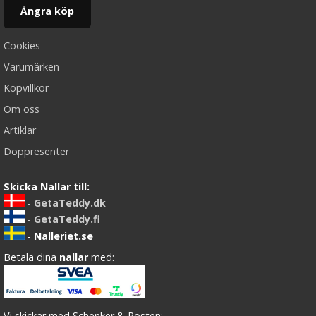
Ångra köp
Cookies
Varumärken
Köpvillkor
Om oss
Artiklar
Doppresenter
Skicka Nallar till:
-
GetaTeddy.dk
-
GetaTeddy.fi
-
Nalleriet.se
Betala dina
nallar
med:
Vi skickar med Schenker & Posten: