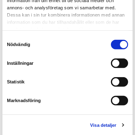
information från din enhet till de sociala medier och
annons- och analysföretag som vi samarbetar med.
Dessa kan i sin tur kombinera informationen med annan
information som du har tillhandahållit eller som de har
samlat in när du har använt deras tjänster.
Samtyckesval
Nödvändig
★
★
★
★
★
★
★
★
★
★
Kattkompisar -
Kattkompisar -
Teddykompaniet
Teddykompaniet
Inställningar
125.00 kr
125.00 kr
VÄLJ
VÄLJ
Statistik
Marknadsföring
Visa detaljer