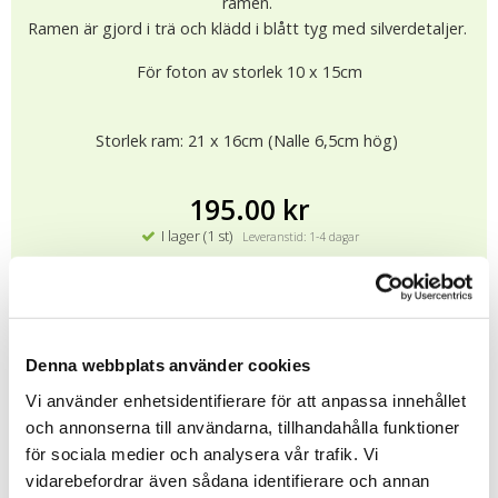
ramen.
Ramen är gjord i trä och klädd i blått tyg med silverdetaljer.
För foton av storlek 10 x 15cm
Storlek ram: 21 x 16cm (Nalle 6,5cm hög)
195.00 kr
I lager (1 st)
Leveranstid: 1-4 dagar
KÖP
★
★
★
★
★
4768
Denna webbplats använder cookies
Vi använder enhetsidentifierare för att anpassa innehållet
och annonserna till användarna, tillhandahålla funktioner
Tipsa
för sociala medier och analysera vår trafik. Vi
vidarebefordrar även sådana identifierare och annan
Upptäck mer