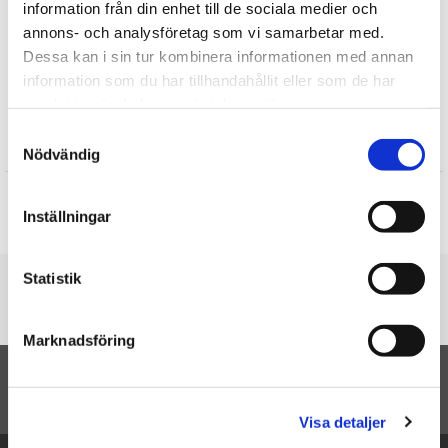
information från din enhet till de sociala medier och
annons- och analysföretag som vi samarbetar med.
Till barnet/Till nyfödd
Dessa kan i sin tur kombinera informationen med annan
NallePrylar
information som du har tillhandahållit eller som de har
Doppresenter
samlat in när du har använt deras tjänster.
Samtyckesval
Recensioner
Nödvändig
Produkten har inga recensioner
Inställningar
Skriv en recension
Statistik
Du är här
Startsidan
Fotoram Mjukisdjur Nalle, blå
Marknadsföring
TILL TOPPEN
Visa detaljer