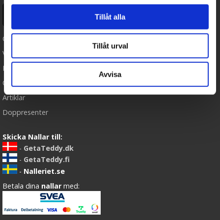
Ångra köp
Tillåt alla
Cookies
Tillåt urval
Varumärken
Köpvillkor
Avvisa
Om oss
Artiklar
Doppresenter
Skicka Nallar till:
-
GetaTeddy.dk
-
GetaTeddy.fi
-
Nalleriet.se
Betala dina
nallar
med: