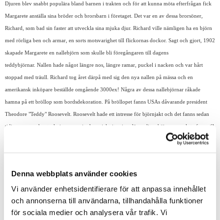
Djuren blev snabbt populära bland barnen i trakten och för att kunna möta efterfrågan fick
Margarete anställa sina bröder och brorsbarn i företaget. Det var en av dessa brorsöner,
Richard, som bad sin faster att utveckla sina mjuka djur. Richard ville nämligen ha en björn
med rörliga ben och armar, en sorts motsvarighet till flickornas dockor. Sagt och gjort, 1902
skapade Margarete en nallebjörn som skulle bli föregångaren till dagens
teddybjörnar. Nallen hade något längre nos, längre ramar, puckel i nacken och var hårt
stoppad med träull. Richard tog året därpå med sig den nya nallen på mässa och en
amerikansk inköpare beställde omgående 3000ex! Några av dessa nallebjörnar råkade
hamna på ett bröllop som bordsdekoration. På bröllopet fanns USAs dåvarande president
Theodore "Teddy" Roosevelt. Roosevelt hade ett intresse för björnjakt och det fanns sedan
tidigare en vacker teckning som visade en jaktsituation där en liten björnungen letts fram till
presidenten, men han sätter geväret i backen och vägrar skjuta den söta lilla björnen. Man
började då tala om "Teddy's Bears" och en liten nalle brukade ritas till på teckningar där
Roosevelt fanns avbildad. En koppling mellan den nya mjuka björnen från Steiff som fanns
Denna webbplats använder cookies
på bröllopet och uttrycket Teddy's Bears gjordes snabbt. Man bad då presidenten om
Vi använder enhetsidentifierare för att anpassa innehållet
tillåtelse att få kalla den här nya mjuka nallen för just Teddybear, och så gör man än idag.
och annonserna till användarna, tillhandahålla funktioner
för sociala medier och analysera vår trafik. Vi
Några av Steiffs nallar har behållt det klassiska Teddybjörns utseendet med lite längre nos,