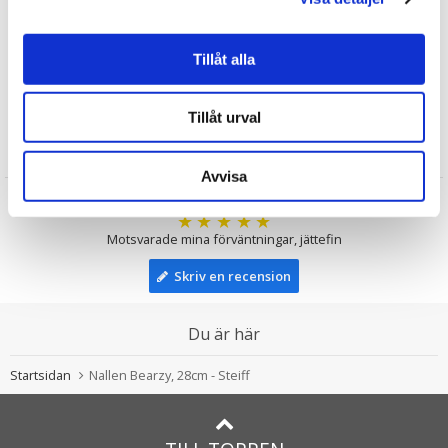
Till barnet/Till nyfödd
Teddybjörnar
Tillåt alla
Doppresenter
Steiff Nallar
Tillåt urval
Recensioner
Avvisa
Helena
★
★
★
★
★
Motsvarade mina förväntningar, jättefin
Skriv en recension
Du är här
Startsidan
Nallen Bearzy, 28cm - Steiff