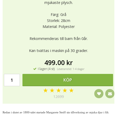
mjukaste plysch.
Färg: Grå
Storlek: 28cm
Material: Polyester
Rekommenderas till barn från 0år.
Kan tvättas i maskin på 30 grader.
499.00 kr
I lager (4 st)
Leveranstid: 1-4 dagar
KÖP
★
★
★
★
★
12699
Redan i slutet av 1800-talet startade Margarete Steiff sin tillverkning av mjuka djur i filt.