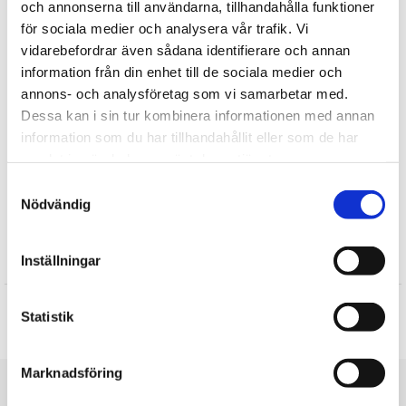
och annonserna till användarna, tillhandahålla funktioner
innebär att de sitter fast ungefär som popnitar i pälsen.
för sociala medier och analysera vår trafik. Vi
vidarebefordrar även sådana identifierare och annan
Tipsa
information från din enhet till de sociala medier och
annons- och analysföretag som vi samarbetar med.
Upptäck mer
Dessa kan i sin tur kombinera informationen med annan
information som du har tillhandahållit eller som de har
Bukowski Design Nallar
samlat in när du har använt deras tjänster.
Teddybjörnar
Doppresenter
Samtyckesval
Nödvändig
Till barnet/Till nyfödd
Inställningar
Recensioner
Produkten har inga recensioner
Statistik
Skriv en recension
Marknadsföring
Du är här