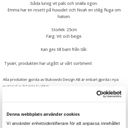
båda lurvig vit päls och snälla ögon.
Emma har en rosett på huvudet och Noah en stilig fluga om
halsen.
Storlek: 25cm
Färg: Vit och beige.
Kan ges till barn från 0år.
Tyvärr, produkten har utgått ur vårt sortiment
Alla produkter gjorda av Bukowski Design AB är enbart gjorda i nya
material av högsta kvalitet.
Samtliga produkter är CE märkta enligt testmetoden EN 71-1/2.
Materialen är syntetiska ( generellt sådana material som används för
denna typ av produkter ) för att minimera bildningen av bakterier och
mögel när nallen blir fuktig, dessutom underlättar de tvätten och
Denna webbplats använder cookies
minimerar allergier. Samtliga produkter är tvättbara i 30 graders
Vi använder enhetsidentifierare för att anpassa innehållet
handtvätt och flamsäkra. Samtliga ögon är dragfasta och låsta vilket