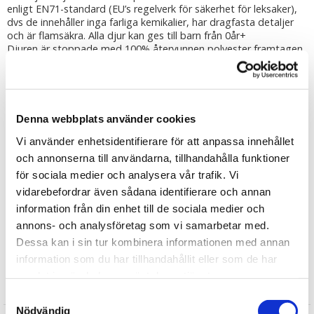
enligt EN71-standard (EU’s regelverk för säkerhet för leksaker),
dvs de innehåller inga farliga kemikalier, har dragfasta detaljer
och är flamsäkra. Alla djur kan ges till barn från 0år+
Djuren är stoppade med 100% återvunnen polyester framtagen
genom insamling av PET-flaskor.
Tvättråd: Använd en fuktad trasa för att torka av nallen och
borsta sedan dess päls när nallen är helt torr.
Denna webbplats använder cookies
Tipsa
Vi använder enhetsidentifierare för att anpassa innehållet
och annonserna till användarna, tillhandahålla funktioner
Upptäck mer
för sociala medier och analysera vår trafik. Vi
Mjukisdjur
vidarebefordrar även sådana identifierare och annan
information från din enhet till de sociala medier och
Wild Republic Mjuka Djur
annons- och analysföretag som vi samarbetar med.
Bondgårdsdjur
Dessa kan i sin tur kombinera informationen med annan
Gosedjur
information som du har tillhandahållit eller som de har
samlat in när du har använt deras tjänster.
Recensioner
Samtyckesval
Nödvändig