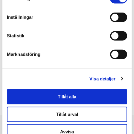
Lena
★
★
★
★
★
Finare i verkligheten än på bilden.
Inställningar
Alina
★
★
★
★
★
Statistik
Barnet önskade mulan och blev väldigt nöjd med leksaken.
Lena
★
★
★
★
★
Marknadsföring
Lena
★
★
★
★
★
👍👍👍👍👍👍👍👍 Mulan var klart bäst. Men alla fyra var upp till
Visa detaljer
förväntningarna.
Visa alla recensioner (6)
Tillåt alla
Skriv en recension
Tillåt urval
Du är här
Avvisa