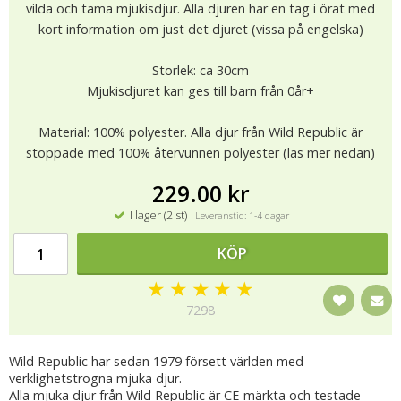
vilda och tama mjukisdjur. Alla djuren har en tag i örat med
kort information om just det djuret (vissa på engelska)
Storlek: ca 30cm
Mjukisdjuret kan ges till barn från 0år+
Material: 100% polyester. Alla djur från Wild Republic är
stoppade med 100% återvunnen polyester (läs mer nedan)
229.00 kr
I lager (2 st)
Leveranstid: 1-4 dagar
KÖP
★
★
★
★
★
7298
Wild Republic har sedan 1979 försett världen med
verklighetstrogna mjuka djur.
Alla mjuka djur från Wild Republic är CE-märkta och testade