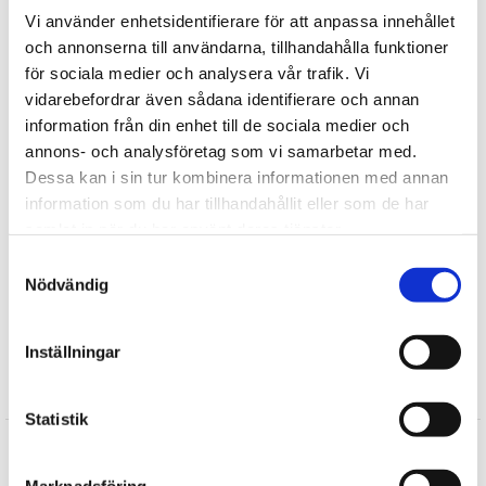
Vi använder enhetsidentifierare för att anpassa innehållet
★
★
★
★
★
och annonserna till användarna, tillhandahålla funktioner
11358
för sociala medier och analysera vår trafik. Vi
vidarebefordrar även sådana identifierare och annan
information från din enhet till de sociala medier och
Tipsa
annons- och analysföretag som vi samarbetar med.
Dessa kan i sin tur kombinera informationen med annan
Upptäck mer
information som du har tillhandahållit eller som de har
samlat in när du har använt deras tjänster.
Mjukisdjur
Samtyckesval
Hundar Gosedjur
Nödvändig
Faithful Friends
Gosedjur
Inställningar
Recensioner
Statistik
Produkten har inga recensioner
Skriv en recension
Marknadsföring