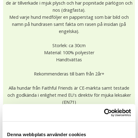
de är tillverkade i mjuk plysch och har popnitade pärlögon och
nos (dragfasta).
Med varje hund medföljer en papperstag som bär bild och
namn på hundrasen samt fakta om rasen på insidan (på
engelska).
Storlek: ca 30cm
Material: 100% polyester
Handtvättas
Rekommenderas till barn från 2år+
Alla hundar från Faithful Friends är CE-märkta samt testade
och godkända i enlighet med EU's direktiv för mjuka leksaker
(EN71)
359.00 kr
I lager (3 st)
Leveranstid: 1-4 dagar
Denna webbplats använder cookies
KÖP