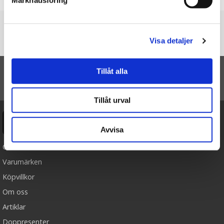
Du är här
Visa detaljer
Startsidan
Maltese - Faithful Friends
Tillåt alla
TILL TOPPEN
Tillåt urval
Ångra köp
Avvisa
Cookies
Varumärken
Köpvillkor
Om oss
Artiklar
Doppresenter