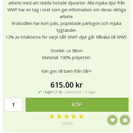
arbete med att rädda hotade djurarter. Alla mjuka djur från
WWF har en tag i örat som ger information om deras viktiga
arbete.
Krokodilen har kort päls, popnitade pärlögon och mjuka
tygtänder.
12% av intäkterna för varje sålt WWF-djur går tillbaka till WWF.
Storlek: ca 58cm
Material: 100% polyester.
Kan ges till barn från 0år+
615.00 kr
I lager (1 st)
Leveranstid: 1-4 dagar
KÖP
★
★
★
★
★
10430