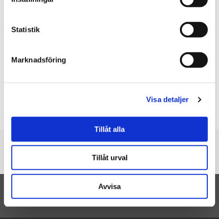
Christina
★
★
★
★
★
Mycket fin.
Statistik
Peter
★
★
★
★
★
Marknadsföring
Över förväntan. Riktigt fin.
Hgcbnn
★
★
★
★
★
Söt gullig och rolig
Visa detaljer
Skriv en recension
Tillåt alla
Du är här
Tillåt urval
Startsidan
Krokodil - WWF (Världsnaturfonden)
Avvisa
TILL TOPPEN