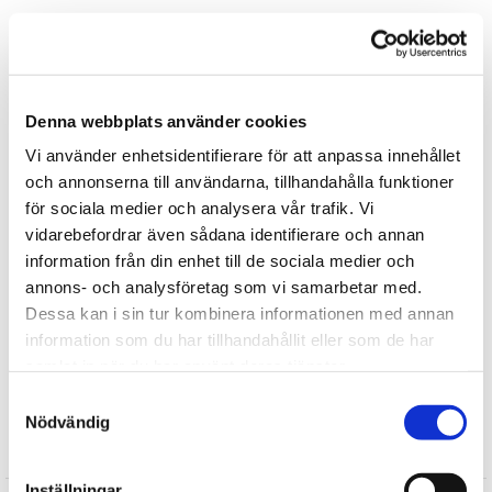
Alla mjuka djur från WWF är CE-märkta och testade enligt EN71-
standard (EU’s regelverk för säkerhet för leksaker), dvs de
innehåller inga farliga kemikalier, har dragfasta detaljer och är
flamsäkra. Alla WWF-djur kan ges till barn från 0år+
Denna webbplats använder cookies
Vi använder enhetsidentifierare för att anpassa innehållet
Tipsa
och annonserna till användarna, tillhandahålla funktioner
för sociala medier och analysera vår trafik. Vi
Upptäck mer
vidarebefordrar även sådana identifierare och annan
information från din enhet till de sociala medier och
Vilda Djur
annons- och analysföretag som vi samarbetar med.
Mjukisdjur
Dessa kan i sin tur kombinera informationen med annan
WWF Mjuka Djur
information som du har tillhandahållit eller som de har
Välgörenhetsnallar /Mjuka Djur
samlat in när du har använt deras tjänster.
Gosedjur
Samtyckesval
Nödvändig
Recensioner
Inställningar