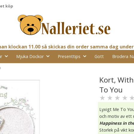
pet köp
nnan klockan 11.00 så skickas din order samma dag under
r
Mjuka Dockor
Presenttips
Gott
Brodera N
u
Kort, Wit
To You
★
★
★
★
Lyxigt Me To Yo
och motiv av ett 
Happiness in th
Storlek på vikt ko