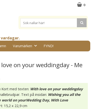
0
 vardagar.
amn
Varumärken
FYND!
h love on your weddingday - Me
★
u Kort med texten:
With love on your weddingday
nallebrudpar. Text på insidan:
Wishing you all the
e world on yourWedding Day, With Love
rt: 15,2 x 22,9 cm