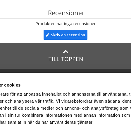
Recensioner
Produkten har inga recensioner
Skriv en recension
TILL TOPPEN
lar till:
Facebook
taTeddy.dk
Instagram
r cookies
taTeddy.fi
rare för att anpassa innehållet och annonserna till användarna, t
leriet.se
er och analysera vår trafik. Vi vidarebefordrar även sådana ident
na
nallar
med:
 enhet till de sociala medier och annons- och analysföretag som 
 i sin tur kombinera informationen med annan information som
e har samlat in när du har använt deras tjänster.
r med Schenker & Posten: