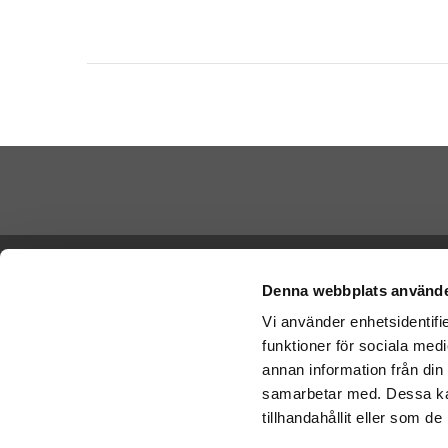
Skicka Nal
Ångra köp
-
Ge
Denna webbplats använde
-
Ge
Vi använder enhetsidentifie
Cookies
-
Nal
funktioner för sociala medi
Varumärken
Betala di
annan information från din
Köpvillkor
samarbetar med. Dessa kan
Om oss
tillhandahållit eller som d
Vi skicka
Artiklar