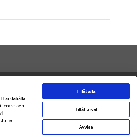
Presenteriet AB
Vikaholm
33330 Smålandsstenar
Tillåt alla
E-mail: kontakt@nalleriet.se
illhandahålla
ifierare och
Tillåt urval
vi
 du har
Avvisa