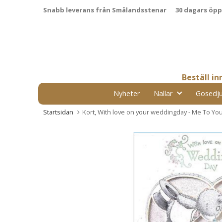
Snabb leverans från Smålandsstenar
30 dagars öp
Beställ i
Nyheter
Nallar
Gosedju
Startsidan
Kort, With love on your weddingday - Me To Yo