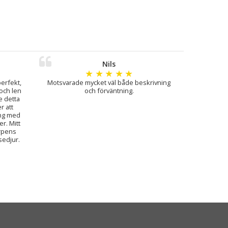
Nils
★
★
★
★
★
perfekt,
Motsvarade mycket väl både beskrivning
och len
och förväntning.
ge detta
 att
ing med
r. Mitt
rpens
sedjur.