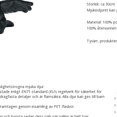
Storlek: ca 30cm
Mjukisdjuret kan g
Material: 100% po
100% återvunnen 
Tyvärr, produkten
klighetstrogna mjuka djur.
estade enligt EN71-standard (EU’s regelverk för säkerhet för
 dragfasta detaljer och är flamsäkra. Alla djur kan ges till barn
framtagen genom insamling av PET-flaskor.
en och borsta sedan dess päls när nallen är helt torr.