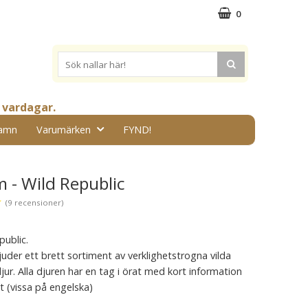
0
 vardagar.
amn
Varumärken
FYND!
 - Wild Republic
★
(9 recensioner)
public.
juder ett brett sortiment av verklighetstrogna vilda
ur. Alla djuren har en tag i örat med kort information
t (vissa på engelska)