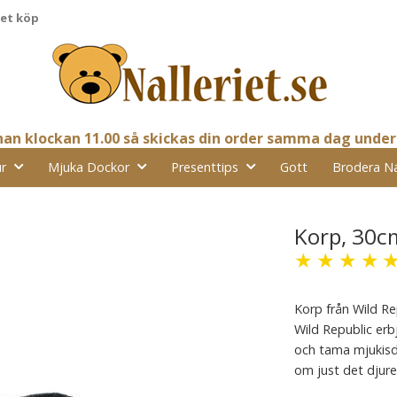
pet köp
nnan klockan 11.00 så skickas din order samma dag under
r
Mjuka Dockor
Presenttips
Gott
Brodera N
Korp, 30cm
★
★
★
★
Korp från Wild Re
Wild Republic erb
och tama mjukisdj
om just det djure