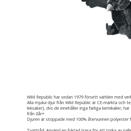
Wild Republic har sedan 1979 försett världen med ver
Alla mjuka djur från Wild Republic är CE-märkta och t
leksaker), dvs de innehåller inga farliga kemikalier, har
från 0år+
Djuren är stoppade med 100% återvunnen polyester 
Tvättråd: Använd en fuktad trasa för att torka av nall