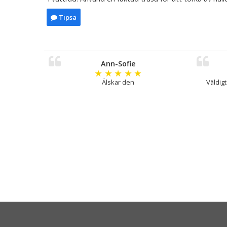
Tipsa
Ann-Sofie
★
★
★
★
★
Älskar den
Väldigt