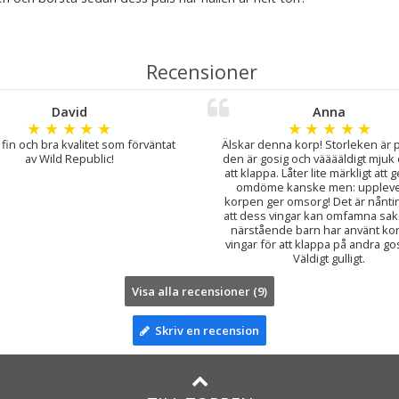
Recensioner
David
Anna
★
★
★
★
★
★
★
★
★
★
 fin och bra kvalitet som förväntat
Älskar denna korp! Storleken är 
av Wild Republic!
den är gosig och vääääldigt mjuk 
att klappa. Låter lite märkligt att 
omdöme kanske men: upplever
korpen ger omsorg! Det är nånt
att dess vingar kan omfamna sake
närstående barn har använt ko
vingar för att klappa på andra go
Väldigt gulligt.
Visa alla recensioner (9)
Skriv en recension