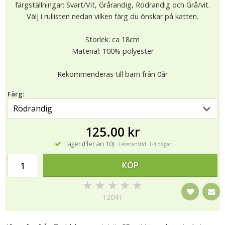
färgställningar: Svart/Vit, Grårandig, Rödrandig och Grå/vit.
Välj i rullisten nedan vilken färg du önskar på katten.
Storlek: ca 18cm
Material: 100% polyester
Rekommenderas till barn från 0år
Färg:
125.00 kr
I lager (Fler än 10)
Leveranstid: 1-4 dagar
KÖP
★
★
★
★
★
12041