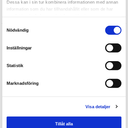
Dessa kan i sin tur kombinera informationen med annan
information som du har tillhandahållit eller som de har
samlat in när du har använt deras tjänster.
Recensioner
Samtyckesval
Produkten har inga recensioner
Nödvändig
Skriv en recension
Inställningar
Andra köpte också
Statistik
4 varianter
Marknadsföring
Visa detaljer
Tillåt alla