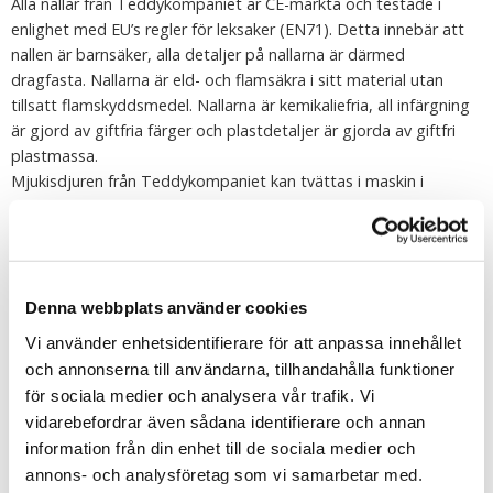
Alla nallar från Teddykompaniet är CE-märkta och testade i
enlighet med EU’s regler för leksaker (EN71). Detta innebär att
nallen är barnsäker, alla detaljer på nallarna är därmed
dragfasta. Nallarna är eld- och flamsäkra i sitt material utan
tillsatt flamskyddsmedel. Nallarna är kemikaliefria, all infärgning
är gjord av giftfria färger och plastdetaljer är gjorda av giftfri
plastmassa.
Mjukisdjuren från Teddykompaniet kan tvättas i maskin i
40grader (undantag speldosor)
Tipsa
Upptäck mer
Denna webbplats använder cookies
Vi använder enhetsidentifierare för att anpassa innehållet
Till barnet/Till nyfödd
och annonserna till användarna, tillhandahålla funktioner
Mjukisdjur
för sociala medier och analysera vår trafik. Vi
Doppresenter
vidarebefordrar även sådana identifierare och annan
Katter Gosedjur
information från din enhet till de sociala medier och
Teddykompaniets Nallar
annons- och analysföretag som vi samarbetar med.
Gosedjur