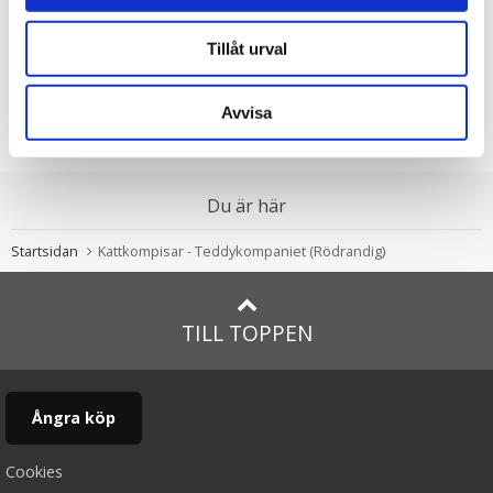
★
★
★
★
★
★
★
★
★
★
Kattkompisar -
Min Första Nalle -
Tillåt urval
Teddykompaniet
Teddykompaniet
125.00 kr
169.00 kr
Avvisa
VÄLJ
KÖP
Du är här
Startsidan
Kattkompisar - Teddykompaniet (Rödrandig)
TILL TOPPEN
Ångra köp
Cookies