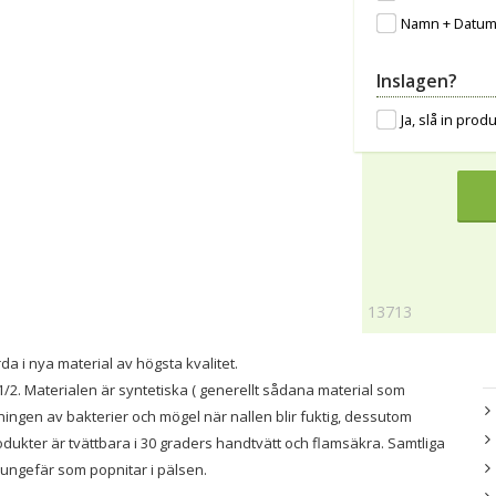
Namn + Datu
Inslagen?
Ja, slå in pro
13713
a i nya material av högsta kvalitet.
/2. Materialen är syntetiska ( generellt sådana material som
ningen av bakterier och mögel när nallen blir fuktig, dessutom
odukter är tvättbara i 30 graders handtvätt och flamsäkra. Samtliga
t ungefär som popnitar i pälsen.