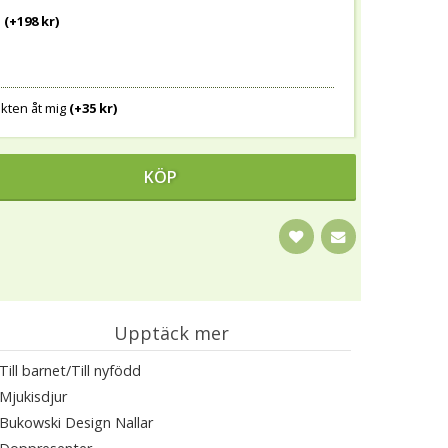
m
(+198 kr)
dukten åt mig
(+35 kr)
KÖP
Upptäck mer
Till barnet/Till nyfödd
Mjukisdjur
Bukowski Design Nallar