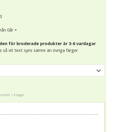
d
från 0år +
den för broderade produkter är 3-6 vardagar
äls så vit text syns sämre än övriga färger.
anstid: 1-4 dagar
)