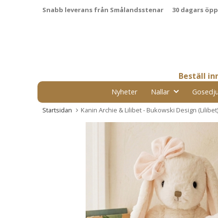
Snabb leverans från Smålandsstenar
30 dagars öp
Beställ i
Nyheter
Nallar
Gosedju
Startsidan
Kanin Archie & Lilibet - Bukowski Design (Lilibet