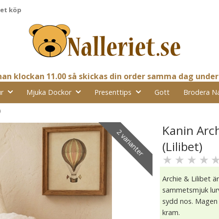
pet köp
nnan klockan 11.00 så skickas din order samma dag under
r
Mjuka Dockor
Presenttips
Gott
Brodera N
)
Kanin Arch
2 varianter
(Lilibet)
★
★
★
★
Archie & Lilibet ä
sammetsmjuk lurv
sydd nos. Magen ä
kram.