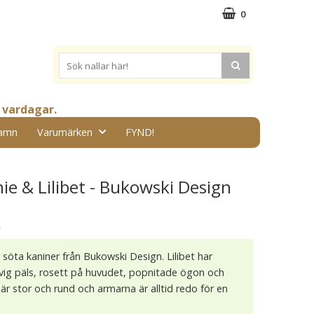
0
 vardagar.
amn
Varumärken
FYND!
ie & Lilibet - Bukowski Design
★
r söta kaniner från Bukowski Design. Lilibet har
ig päls, rosett på huvudet, popnitade ögon och
r stor och rund och armarna är alltid redo för en