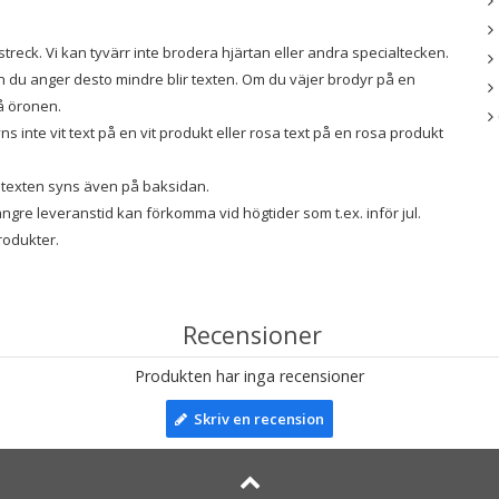
reck. Vi kan tyvärr inte brodera hjärtan eller andra specialtecken.
n du anger desto mindre blir texten. Om du väjer brodyr på en
å öronen.
s inte vit text på en vit produkt eller rosa text på en rosa produkt
. texten syns även på baksidan.
gre leveranstid kan förkomma vid högtider som t.ex. inför jul.
rodukter.
Recensioner
Produkten har inga recensioner
Skriv en recension