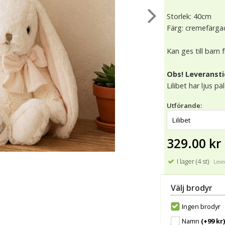
Storlek: 40cm
Färg: cremefärga
Kan ges till barn 
Obs! Leveransti
Lilibet har ljus p
Utförande:
329.00 kr
I lager (4 st)
Lever
Välj brodyr
Ingen brodyr
Namn
(+99 kr