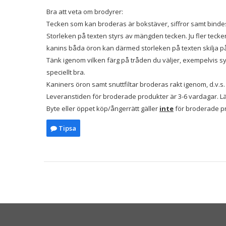
Bra att veta om brodyrer:
Tecken som kan broderas är bokstäver, siffror samt bindest
Storleken på texten styrs av mängden tecken. Ju fler tecke
kanins båda öron kan därmed storleken på texten skilja p
Tänk igenom vilken färg på tråden du väljer, exempelvis syn
speciellt bra.
Kaniners öron samt snuttfiltar broderas rakt igenom, d.v.s
Leveranstiden för broderade produkter är 3-6 vardagar. Län
Byte eller öppet köp/ångerrätt gäller
inte
för broderade p
Tipsa