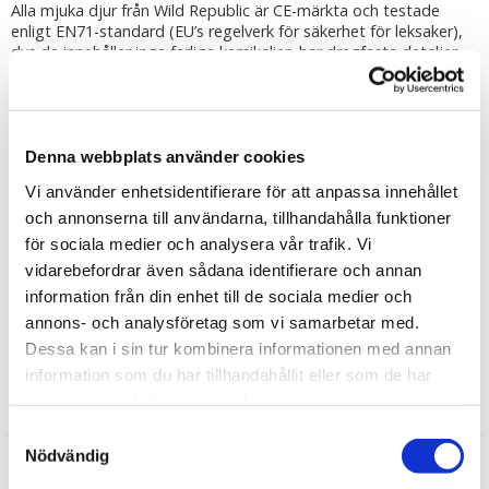
Alla mjuka djur från Wild Republic är CE-märkta och testade
enligt EN71-standard (EU’s regelverk för säkerhet för leksaker),
dvs de innehåller inga farliga kemikalier, har dragfasta detaljer
och är flamsäkra. Alla djur kan ges till barn från 0år+
Djuren är stoppade med 100% återvunnen polyester framtagen
genom insamling av PET-flaskor.
Tvättråd: Använd en fuktad trasa för att torka av nallen och
Denna webbplats använder cookies
borsta sedan dess päls när nallen är helt torr.
Vi använder enhetsidentifierare för att anpassa innehållet
Tipsa
och annonserna till användarna, tillhandahålla funktioner
för sociala medier och analysera vår trafik. Vi
vidarebefordrar även sådana identifierare och annan
Upptäck mer
information från din enhet till de sociala medier och
Vilda Djur
annons- och analysföretag som vi samarbetar med.
Wild Republic Mjuka Djur
Dessa kan i sin tur kombinera informationen med annan
information som du har tillhandahållit eller som de har
samlat in när du har använt deras tjänster.
Recensioner
Samtyckesval
Nödvändig
Martina
★
★
★
★
★