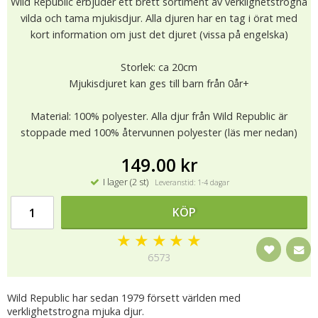
Wild Republic erbjuder ett brett sortiment av verklighetstrogna
vilda och tama mjukisdjur. Alla djuren har en tag i örat med
kort information om just det djuret (vissa på engelska)
Storlek: ca 20cm
Mjukisdjuret kan ges till barn från 0år+
Material: 100% polyester. Alla djur från Wild Republic är
stoppade med 100% återvunnen polyester (läs mer nedan)
149.00 kr
I lager (2 st)
Leveranstid: 1-4 dagar
KÖP
★
★
★
★
★
6573
Wild Republic har sedan 1979 försett världen med
verklighetstrogna mjuka djur.