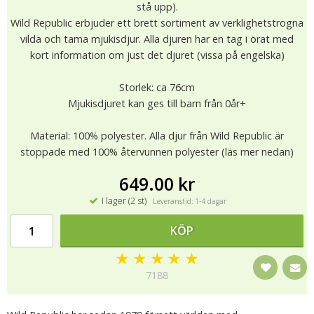
stå upp).
Wild Republic erbjuder ett brett sortiment av verklighetstrogna
vilda och tama mjukisdjur. Alla djuren har en tag i örat med
kort information om just det djuret (vissa på engelska)
Storlek: ca 76cm
Mjukisdjuret kan ges till barn från 0år+
Material: 100% polyester. Alla djur från Wild Republic är
stoppade med 100% återvunnen polyester (läs mer nedan)
649.00 kr
I lager (2 st)
Leveranstid: 1-4 dagar
KÖP
★
★
★
★
★
7188