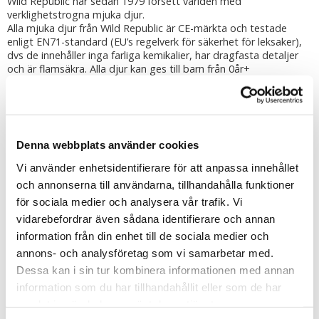
Wild Republic har sedan 1979 försett världen med
verklighetstrogna mjuka djur.
Alla mjuka djur från Wild Republic är CE-märkta och testade
enligt EN71-standard (EU’s regelverk för säkerhet för leksaker),
dvs de innehåller inga farliga kemikalier, har dragfasta detaljer
och är flamsäkra. Alla djur kan ges till barn från 0år+
Djuren är stoppade med 100% återvunnen polyester framtagen
genom insamling av PET-flaskor.
Tvättråd: Använd en fuktad trasa för att torka av nallen och
borsta sedan dess päls när nallen är helt torr.
Denna webbplats använder cookies
Tipsa
Vi använder enhetsidentifierare för att anpassa innehållet
och annonserna till användarna, tillhandahålla funktioner
Upptäck mer
för sociala medier och analysera vår trafik. Vi
vidarebefordrar även sådana identifierare och annan
Vilda Djur
information från din enhet till de sociala medier och
Wild Republic Mjuka Djur
annons- och analysföretag som vi samarbetar med.
Stora mjukisdjur
Dessa kan i sin tur kombinera informationen med annan
information som du har tillhandahållit eller som de har
samlat in när du har använt deras tjänster.
Recensioner