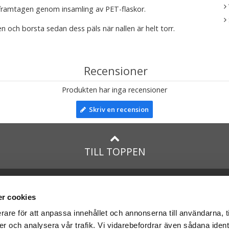
framtagen genom insamling av PET-flaskor.
en och borsta sedan dess päls när nallen är helt torr.
Recensioner
Produkten har inga recensioner
Skriv en recension
TILL TOPPEN
lar till:
Facebook
taTeddy.dk
Instagram
r cookies
taTeddy.fi
rare för att anpassa innehållet och annonserna till användarna, t
leriet.se
er och analysera vår trafik. Vi vidarebefordrar även sådana ident