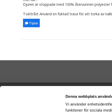
Djuren är stoppade med 100% återvunnen polyester 
Tvättråd: Använd en fuktad trasa för att torka av nall
Tipsa
Skicka Nal
Ångra köp
-
Ge
Denna webbplats använde
-
Ge
Vi använder enhetsidentifie
Cookies
-
Nal
funktioner för sociala medi