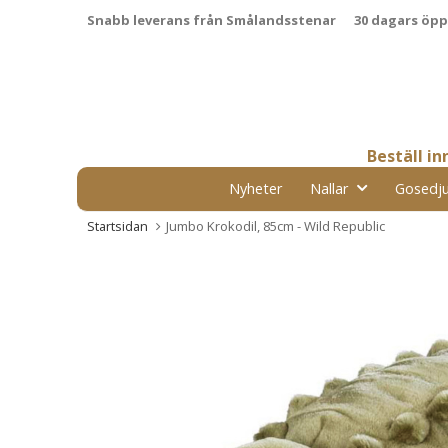
Snabb leverans från Smålandsstenar
30 dagars öp
Beställ i
Nyheter
Nallar
Gosedju
Startsidan
Jumbo Krokodil, 85cm - Wild Republic