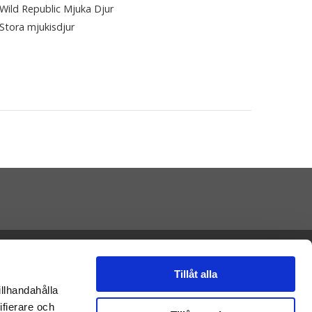
Wild Republic Mjuka Djur
Stora mjukisdjur
Presenteriet AB
Vikaholm
33330 Smålandsstenar
Tillåt alla
E-mail: kontakt@nalleriet.se
illhandahålla
ifierare och