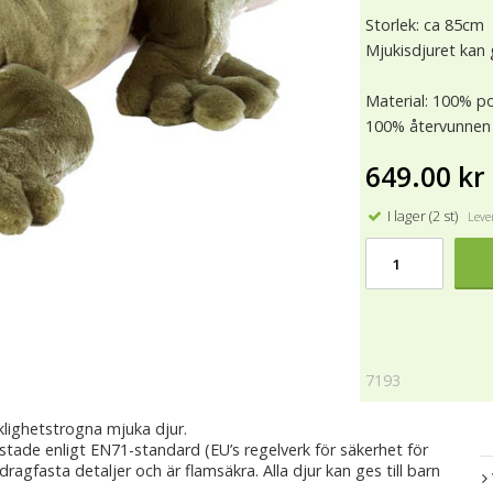
Storlek: ca 85cm
Mjukisdjuret kan g
Material: 100% po
100% återvunnen 
649.00 kr
I lager (2 st)
Lever
7193
klighetstrogna mjuka djur.
estade enligt EN71-standard (EU’s regelverk för säkerhet för
 dragfasta detaljer och är flamsäkra. Alla djur kan ges till barn