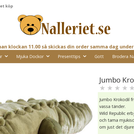
pet köp
nnan klockan 11.00 så skickas din order samma dag under
r
Mjuka Dockor
Presenttips
Gott
Brodera N
Jumbo Krok
★
★
★
★
Jumbo Krokodil f
vassa tänder.
Wild Republic erb
och tama mjukisdj
om just det djure