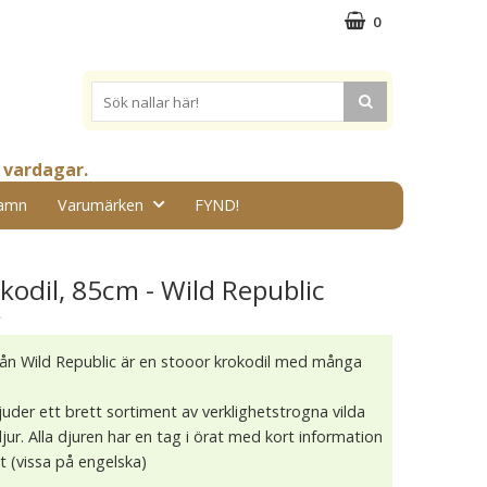
0
 vardagar.
amn
Varumärken
FYND!
odil, 85cm - Wild Republic
★
rån Wild Republic är en stooor krokodil med många
juder ett brett sortiment av verklighetstrogna vilda
ur. Alla djuren har en tag i örat med kort information
t (vissa på engelska)