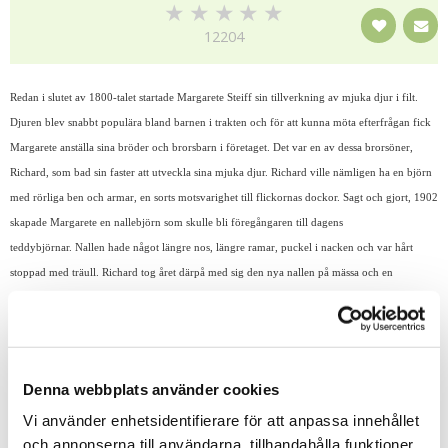
★
★
★
★
★
12204
Redan i slutet av 1800-talet startade Margarete Steiff sin tillverkning av mjuka djur i filt.
Djuren blev snabbt populära bland barnen i trakten och för att kunna möta efterfrågan fick
Margarete anställa sina bröder och brorsbarn i företaget. Det var en av dessa brorsöner,
Richard, som bad sin faster att utveckla sina mjuka djur. Richard ville nämligen ha en björn
med rörliga ben och armar, en sorts motsvarighet till flickornas dockor. Sagt och gjort, 1902
skapade Margarete en nallebjörn som skulle bli föregångaren till dagens
teddybjörnar. Nallen hade något längre nos, längre ramar, puckel i nacken och var hårt
stoppad med träull. Richard tog året därpå med sig den nya nallen på mässa och en
amerikansk inköpare beställde omgående 3000ex! Några av dessa nallebjörnar råkade
hamna på ett bröllop som bordsdekoration. På bröllopet fanns USAs dåvarande president
Theodore "Teddy" Roosevelt. Roosevelt hade ett intresse för björnjakt och det fanns sedan
tidigare en vacker teckning som visade en jaktsituation där en liten björnungen letts fram till
Denna webbplats använder cookies
presidenten, men han sätter geväret i backen och vägrar skjuta den söta lilla björnen. Man
Vi använder enhetsidentifierare för att anpassa innehållet
började då tala om "Teddy's Bears" och en liten nalle brukade ritas till på teckningar där
och annonserna till användarna, tillhandahålla funktioner
Roosevelt fanns avbildad. En koppling mellan den nya mjuka björnen från Steiff som fanns