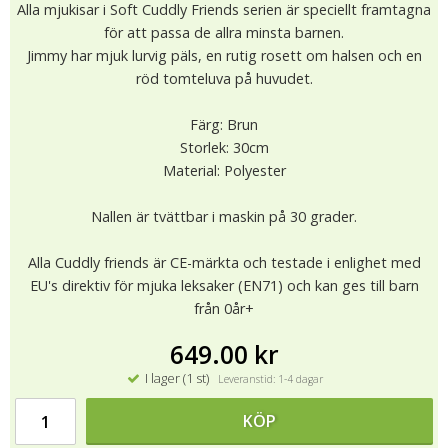
Alla mjukisar i Soft Cuddly Friends serien är speciellt framtagna
för att passa de allra minsta barnen.
Jimmy har mjuk lurvig päls, en rutig rosett om halsen och en
röd tomteluva på huvudet.
Färg: Brun
Storlek: 30cm
Material: Polyester
Nallen är tvättbar i maskin på 30 grader.
Alla Cuddly friends är CE-märkta och testade i enlighet med
EU's direktiv för mjuka leksaker (EN71) och kan ges till barn
från 0år+
649.00 kr
I lager (1 st)
Leveranstid: 1-4 dagar
KÖP