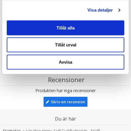
förlaga, med andra ord en replica.
Visa detaljer
Tipsa
Upptäck mer
Tillåt alla
Till barnet/Till nyfödd
Tillåt urval
Steiff Nallar
Teddybjörnar
Jul
Avvisa
Recensioner
Produkten har inga recensioner
Skriv en recension
Du är här
Startsidan
Julnallen Jimmy, Soft Cuddly Friends - Steiff