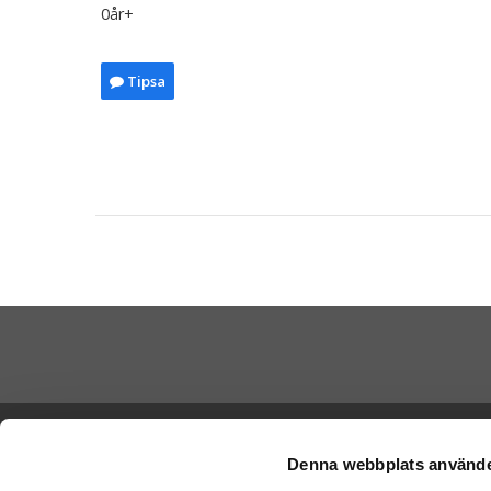
0år+
Tipsa
Skicka Nal
Ångra köp
-
Ge
Denna webbplats använde
-
Ge