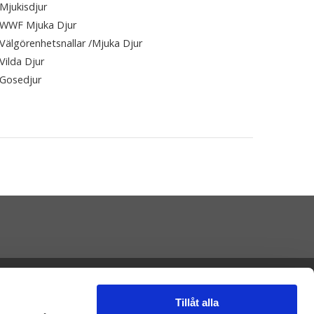
Mjukisdjur
WWF Mjuka Djur
Välgörenhetsnallar /Mjuka Djur
Vilda Djur
Gosedjur
Presenteriet AB
Vikaholm
33330 Smålandsstenar
Tillåt alla