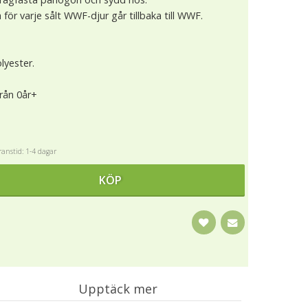
för varje sålt WWF-djur går tillbaka till WWF.
lyester.
från 0år+
anstid: 1-4 dagar
KÖP
Upptäck mer