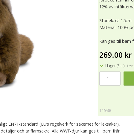
12% av intäkterna 
Storlek: ca 15cm
Material: 100% po
Kan ges till barn 
269.00 kr
I lager (3 st)
Lever
11988
igt EN71-standard (EU’s regelverk för säkerhet för leksaker),
 detaljer och är flamsäkra. Alla WWF-djur kan ges till barn från