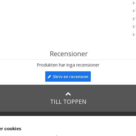
Recensioner
Produkten har inga recensioner
Skriv en recension
TILL TOPPEN
lar till:
Facebook
taTeddy.dk
Instagram
r cookies
taTeddy.fi