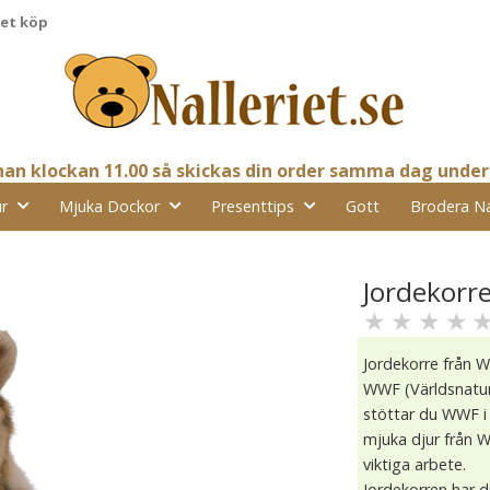
pet köp
nnan klockan 11.00 så skickas din order samma dag under
r
Mjuka Dockor
Presenttips
Gott
Brodera N
Jordekorr
★
★
★
★
Jordekorre från 
WWF (Världsnatu
stöttar du WWF i 
mjuka djur från 
viktiga arbete.
Jordekorren har 