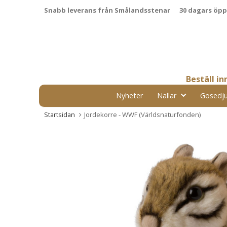
Snabb leverans från Smålandsstenar
30 dagars öp
Beställ i
Nyheter
Nallar
Gosedju
Startsidan
Jordekorre - WWF (Världsnaturfonden)