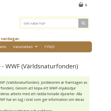
0
 vardagar.
amn
Varumärken
FYND!
e - WWF (Världsnaturfonden)
★
WWF (Världsnaturfonden). Jordekorren är framtagen av
rfonden). Genom att köpa ett WWF-mjukisdjur
deras arbete med att rädda hotade djurarter. Alla
WWF har en tag i örat som ger information om deras
dragfasta pärlögon och sydd nos.