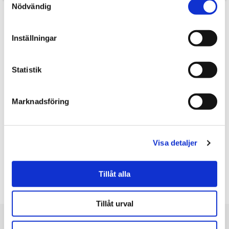
Nödvändig
Annika
★
★
★
★
★
Hubert kom fram hel och fin! Sötaste igelkotten jag sett.
Inställningar
Viggo
★
★
★
★
★
Statistik
Den var liten pch gulig, perfekt till alla hjärtans dag.
Ann-Helen
★
★
★
★
★
Marknadsföring
De är små och fina
Annika
★
★
★
★
★
Visa detaljer
Jag älskar den.
Visa alla recensioner (10)
Tillåt alla
Skriv en recension
Tillåt urval
Du är här