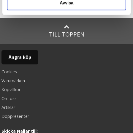
Avvisa
Startsidan
Igelkotten Hubert, liten (15cm) - Bukowski Design
(Liggande på rygg)
TILL TOPPEN
Ångra köp
Cookies
Varumärken
Köpvillkor
Om oss
Artiklar
Doppresenter
Skicka Nallar till: