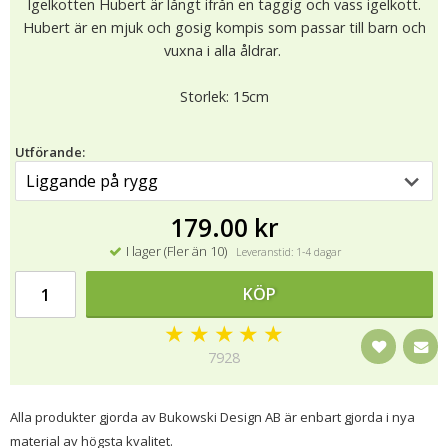
Igelkotten Hubert är långt ifrån en taggig och vass igelkott.
Hubert är en mjuk och gosig kompis som passar till barn och
vuxna i alla åldrar.
Storlek: 15cm
Utförande:
179.00 kr
I lager (Fler än 10)
Leveranstid: 1-4 dagar
KÖP
★
★
★
★
★
7928
Alla produkter gjorda av Bukowski Design AB är enbart gjorda i nya
material av högsta kvalitet.