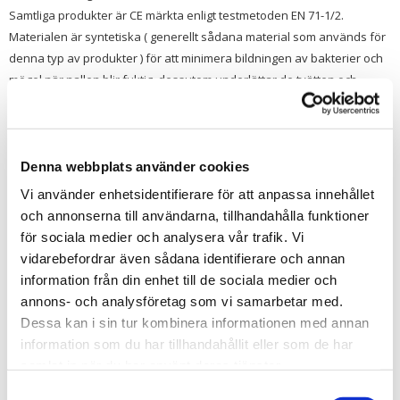
Samtliga produkter är CE märkta enligt testmetoden EN 71-1/2.
Materialen är syntetiska ( generellt sådana material som används för
denna typ av produkter ) för att minimera bildningen av bakterier och
mögel när nallen blir fuktig, dessutom underlättar de tvätten och
minimerar allergier. Samtliga produkter är tvättbara i 30 graders
handtvätt och flamsäkra. Samtliga ögon är dragfasta och låsta vilket
innebär att de sitter fast ungefär som popnitar i pälsen.
Denna webbplats använder cookies
Vi använder enhetsidentifierare för att anpassa innehållet
Tipsa
och annonserna till användarna, tillhandahålla funktioner
för sociala medier och analysera vår trafik. Vi
Upptäck mer
vidarebefordrar även sådana identifierare och annan
information från din enhet till de sociala medier och
Till barnet/Till nyfödd
annons- och analysföretag som vi samarbetar med.
Bukowski Design Nallar
Dessa kan i sin tur kombinera informationen med annan
Doppresenter
information som du har tillhandahållit eller som de har
samlat in när du har använt deras tjänster.
Recensioner
Samtyckesval