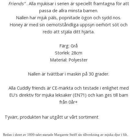
Friends"
. Alla mjukisar i serien är speciellt framtagna för att
passa de allra minsta barnen.
Nallen har mjuk päls, popnitade ögon och sydd nos.
Honey är med sin oemotståndliga uppsyn oerhört söt och
redo att stjäla ditt hjärta.
Färg: Grå
Storlek: 28cm
Material: Polyester
Nallen är tvättbar i maskin på 30 grader.
Alla Cuddly friends är CE-märkta och testade i enlighet med
EU's direktiv för mjuka leksaker (EN71) och kan ges till barn
från 0år+
Tyvärr, produkten har utgått ur vårt sortiment
Redan i slutet av 1800-talet startade Margarete Steiff sin tillverkning av mjuka djur i filt.