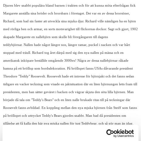
Djuren blev snabbt populära bland barnen i trakten och för att kunna möta efterfrågan fick
Margarete anställa sina bröder och brorsbarn i företaget. Det var en av dessa brorsöner,
Richard, som bad sin faster att utveckla sina mjuka djur. Richard ville nämligen ha en björn
med rörliga ben och armar, en sorts motsvarighet till flickornas dockor. Sagt och gjort, 1902
skapade Margarete en nallebjörn som skulle bli föregångaren till dagens
teddybjörnar. Nallen hade något längre nos, längre ramar, puckel i nacken och var hårt
stoppad med träull. Richard tog året därpå med sig den nya nallen på mässa och en
amerikansk inköpare beställde omgående 3000ex! Några av dessa nallebjörnar råkade
hamna på ett bröllop som bordsdekoration. På bröllopet fanns USAs dåvarande president
Theodore "Teddy" Roosevelt. Roosevelt hade ett intresse för björnjakt och det fanns sedan
tidigare en vacker teckning som visade en jaktsituation där en liten björnungen letts fram till
presidenten, men han sätter geväret i backen och vägrar skjuta den söta lilla björnen. Man
började då tala om "Teddy's Bears" och en liten nalle brukade ritas till på teckningar där
Roosevelt fanns avbildad. En koppling mellan den nya mjuka björnen från Steiff som fanns
på bröllopet och uttrycket Teddy's Bears gjordes snabbt. Man bad då presidenten om
tillåtelse att få kalla den här nya mjuka nallen för just Teddybear, och så gör man än idag.
Några av Steiffs nallar har behållt det klassiska Teddybjörns utseendet med lite längre nos,