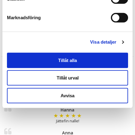
Till barnet/Till nyfödd
Doppresenter
Marknadsföring
Steiff Nallar
Teddybjörnar
Visa detaljer
Recensioner
Tillåt alla
Britt-Marie
★
★
★
★
★
🙏
Tillåt urval
Claes
★
★
★
★
★
Avvisa
Synnerligen trevlig nalle
Hanna
★
★
★
★
★
Jättefin nalle!
Anna