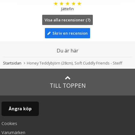
★
★
★
★
★
Jättefin
Visa alla recensioner (7)
Skriv en recension
Du är här
Startsidan
Honey Teddybjörn (28cm), Soft Cuddly Friends - Steiff
TILL TOPPEN
Ångra köp
Cookies
Varumärken