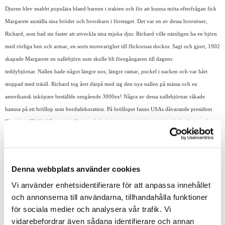
Djuren blev snabbt populära bland barnen i trakten och för att kunna möta efterfrågan fick
Margarete anställa sina bröder och brorsbarn i företaget. Det var en av dessa brorsöner,
Richard, som bad sin faster att utveckla sina mjuka djur. Richard ville nämligen ha en björn
med rörliga ben och armar, en sorts motsvarighet till flickornas dockor. Sagt och gjort, 1902
skapade Margarete en nallebjörn som skulle bli föregångaren till dagens
teddybjörnar. Nallen hade något längre nos, längre ramar, puckel i nacken och var hårt
stoppad med träull. Richard tog året därpå med sig den nya nallen på mässa och en
amerikansk inköpare beställde omgående 3000ex! Några av dessa nallebjörnar råkade
hamna på ett bröllop som bordsdekoration. På bröllopet fanns USAs dåvarande president
Theodore "Teddy" Roosevelt. Roosevelt hade ett intresse för björnjakt och det fanns sedan
tidigare en vacker teckning som visade en jaktsituation där en liten björnungen letts fram till
presidenten, men han sätter geväret i backen och vägrar skjuta den söta lilla björnen. Man
började då tala om "Teddy's Bears" och en liten nalle brukade ritas till på teckningar där
Denna webbplats använder cookies
Roosevelt fanns avbildad. En koppling mellan den nya mjuka björnen från Steiff som fanns
Vi använder enhetsidentifierare för att anpassa innehållet
på bröllopet och uttrycket Teddy's Bears gjordes snabbt. Man bad då presidenten om
och annonserna till användarna, tillhandahålla funktioner
tillåtelse att få kalla den här nya mjuka nallen för just Teddybear, och så gör man än idag.
för sociala medier och analysera vår trafik. Vi
vidarebefordrar även sådana identifierare och annan
Några av Steiffs nallar har behållt det klassiska Teddybjörns utseendet med lite längre nos,