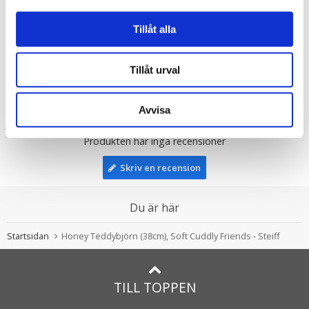
Till barnet/Till nyfödd
Tillåt alla
Doppresenter
Steiff Nallar
Tillåt urval
Teddybjörnar
Avvisa
Recensioner
Produkten har inga recensioner
Skriv en recension
Du är här
Startsidan
Honey Teddybjörn (38cm), Soft Cuddly Friends - Steiff
TILL TOPPEN