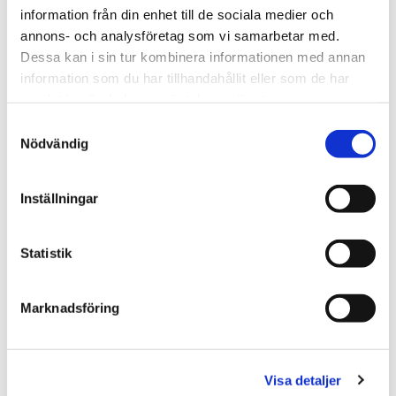
information från din enhet till de sociala medier och
långa ramar och den karakteristiska puckeln i nacken. Dessa nallar har ledade armar och ben
annons- och analysföretag som vi samarbetar med.
samt snurrbart huvud. Men Steiff har även utvecklat en nalle med ett modernare utseende,
Dessa kan i sin tur kombinera informationen med annan
de nallarna har kortare nos, rundare former och har, i de flesta fall, inte rörliga leder utan är
information som du har tillhandahållit eller som de har
helt mjuka i kroppen.
samlat in när du har använt deras tjänster.
Samtyckesval
Alla nallar från Steiff är beklädda med en tygtag fäst med en knapp i nallens ena öra. Färgen
Nödvändig
på tagen har olika betydelse:
GUL TAG
betyder att produkten ingår i Steiffs ordinarie sortiment.
VIT TAG
betyder att produkten är tillverkad i begränsad upplaga, antingen årsbegränsad
Inställningar
eller i ett visst antal.
VIT TAG MED RÖD TEXT
betyder då att produkten är tillverkad i begränsad upplaga och
Statistik
att den är nydesignad.
VIT TAG MED SVART TEXT
betyder då begränsad men tillverkad efter en gammal
förlaga, med andra ord en replica.
Marknadsföring
Tipsa
Visa detaljer
Upptäck mer