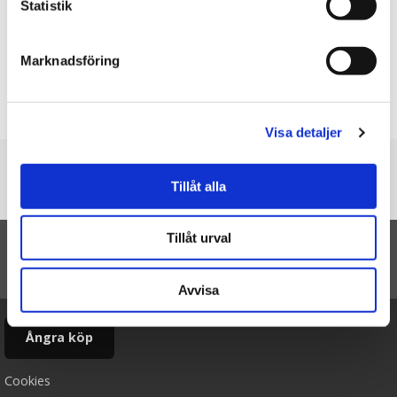
minigris, nu fick hon en i vuxen ålder :)
Statistik
Ellinor
★
★
★
★
★
Marknadsföring
Så otroligt fint gosedjur. Wild Republics gosedjur har en väldigt
bra kvalitet.
Skriv en recension
Visa detaljer
Du är här
Tillåt alla
Startsidan
Hängbukssvin, 30cm - Wild Republic
Tillåt urval
TILL TOPPEN
Avvisa
Ångra köp
Cookies