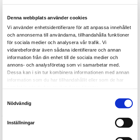
genom insamling av PET-flaskor.
Denna webbplats använder cookies
Tvättråd: Använd en fuktad trasa för att torka av nallen och
borsta sedan dess päls när nallen är helt torr.
Vi använder enhetsidentifierare för att anpassa innehållet
och annonserna till användarna, tillhandahålla funktioner
Tipsa
för sociala medier och analysera vår trafik. Vi
vidarebefordrar även sådana identifierare och annan
Upptäck mer
information från din enhet till de sociala medier och
annons- och analysföretag som vi samarbetar med.
Mjukisdjur
Dessa kan i sin tur kombinera informationen med annan
Wild Republic Mjuka Djur
information som du har tillhandahållit eller som de har
Bondgårdsdjur
samlat in när du har använt deras tjänster.
Gosedjur
Samtyckesval
Nödvändig
Recensioner
Inställningar
Michael
★
★
★
★
★
Jättegullig gris, fin kvalitet! Vår dotter har alltid önskat sig en