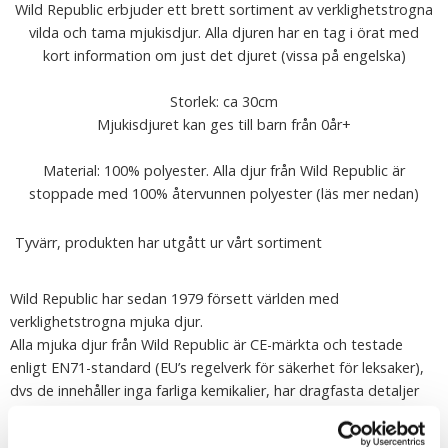
Wild Republic erbjuder ett brett sortiment av verklighetstrogna
vilda och tama mjukisdjur. Alla djuren har en tag i örat med
kort information om just det djuret (vissa på engelska)
Storlek: ca 30cm
Mjukisdjuret kan ges till barn från 0år+
Material: 100% polyester. Alla djur från Wild Republic är
stoppade med 100% återvunnen polyester (läs mer nedan)
Tyvärr, produkten har utgått ur vårt sortiment
Wild Republic har sedan 1979 försett världen med
verklighetstrogna mjuka djur.
Alla mjuka djur från Wild Republic är CE-märkta och testade
enligt EN71-standard (EU’s regelverk för säkerhet för leksaker),
dvs de innehåller inga farliga kemikalier, har dragfasta detaljer
och är flamsäkra. Alla djur kan ges till barn från 0år+
Djuren är stoppade med 100% återvunnen polyester framtagen