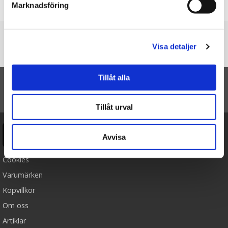
Marknadsföring
Skriv en recension
Du är här
Visa detaljer
Startsidan
Griskulting - Keycraft Living Nature (Rosa)
Tillåt alla
TILL TOPPEN
Tillåt urval
Ångra köp
Avvisa
Cookies
Varumärken
Köpvillkor
Om oss
Artiklar