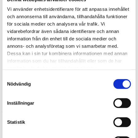
Alla mjukisdjur från Keycraft är CE-märkta och testade enligt EUs EN 71 1/2/3.
Vi använder enhetsidentifierare för att anpassa innehållet
Tvätt: Endast handtvätt, ej torktumling.
och annonserna till användarna, tillhandahålla funktioner
för sociala medier och analysera vår trafik. Vi
vidarebefordrar även sådana identifierare och annan
Tipsa
information från din enhet till de sociala medier och
annons- och analysföretag som vi samarbetar med.
Upptäck mer
Dessa kan i sin tur kombinera informationen med annan
information som du har tillhandahållit eller som de har
Keycraft Living Nature
samlat in när du har använt deras tjänster.
Mjukisdjur
Samtyckesval
Bondgårdsdjur
Nödvändig
Gosedjur
Inställningar
Recensioner
Maria
Statistik
★
★
★
★
★
Supersöt.Naturtrogen mjuk . Bra kvalitet