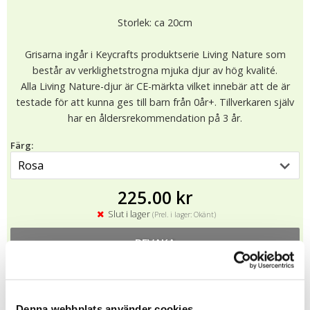
Storlek: ca 20cm
Grisarna ingår i Keycrafts produktserie Living Nature som
består av verklighetstrogna mjuka djur av hög kvalité.
Alla Living Nature-djur är CE-märkta vilket innebär att de är
testade för att kunna ges till barn från 0år+. Tillverkaren själv
har en åldersrekommendation på 3 år.
Färg:
225.00 kr
Slut i lager
(Prel. i lager: Okänt)
BEVAKA
★
★
★
★
★
10287
Denna webbplats använder cookies