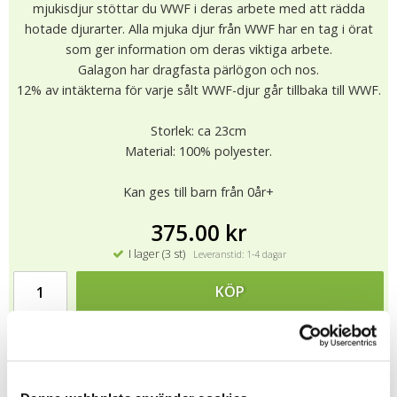
mjukisdjur stöttar du WWF i deras arbete med att rädda
hotade djurarter. Alla mjuka djur från WWF har en tag i örat
som ger information om deras viktiga arbete.
Galagon har dragfasta pärlögon och nos.
12% av intäkterna för varje sålt WWF-djur går tillbaka till WWF.
Storlek: ca 23cm
Material: 100% polyester.
Kan ges till barn från 0år+
375.00 kr
I lager (3 st)
Leveranstid: 1-4 dagar
KÖP
★
★
★
★
★
11343