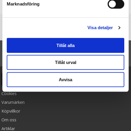
Marknadsföring
Skriv en recension
Du är här
Visa detaljer
Startsidan
Galago - WWF (Världsnaturfonden)
Tillåt alla
TILL TOPPEN
Tillåt urval
Ångra köp
Avvisa
Cookies
Varumärken
Köpvillkor
Om oss
Artiklar