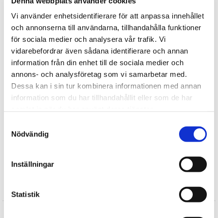
Denna webbplats använder cookies
Alla mjuka djur från WWF är CE-märkta och testade enligt EN71-
standard (EU’s regelverk för säkerhet för leksaker), dvs de
Vi använder enhetsidentifierare för att anpassa innehållet
innehåller inga farliga kemikalier, har dragfasta detaljer och är
och annonserna till användarna, tillhandahålla funktioner
flamsäkra. Alla WWF-djur kan ges till barn från 0år+
för sociala medier och analysera vår trafik. Vi
vidarebefordrar även sådana identifierare och annan
information från din enhet till de sociala medier och
Tipsa
annons- och analysföretag som vi samarbetar med.
Dessa kan i sin tur kombinera informationen med annan
Upptäck mer
information som du har tillhandahållit eller som de har
samlat in när du har använt deras tjänster.
Mjukisdjur
WWF Mjuka Djur
Samtyckesval
Nödvändig
Välgörenhetsnallar /Mjuka Djur
Vilda Djur
Gosedjur
Inställningar
Recensioner
Statistik
Produkten har inga recensioner